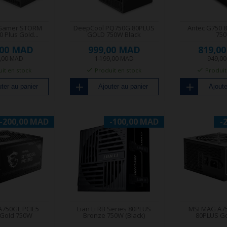
 Gamer STORM
DeepCool PQ750G 80PLUS
Antec G750 8
 Plus Gold...
GOLD 750W Black
75
,00 MAD
999,00 MAD
819,0
9,00 MAD
1 199,00 MAD
949,0
it en stock
Produit en stock
Produit
ter au panier
Ajouter au panier
Ajoute
-200,00 MAD
-100,00 MAD
-
A750GL PCIE5
Lian Li RB Series 80PLUS
MSI MAG A7
 Gold 750W
Bronze 750W (Black)
80PLUS G