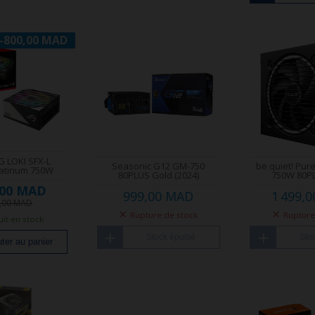
-800,00 MAD
 LOKI SFX-L
Seasonic G12 GM-750
be quiet! Pur
latinum 750W
80PLUS Gold (2024)
750W 80P
,00 MAD
999,00 MAD
1 499,
9,00 MAD
Rupture de stock
Rupture
it en stock
Stock épuisé
Sto
ter au panier