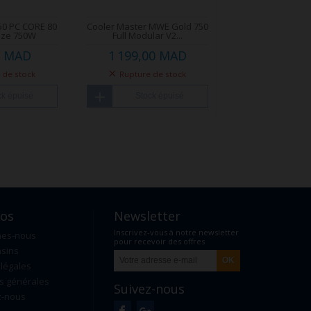
50 PC CORE 80
Cooler Master MWE Gold 750
nze 750W
Full Modular V2...
0 MAD
1 199,00 MAD
 de stock
Rupture de stock
ck épuisé
Stock épuisé
pos
Newsletter
Inscrivez-vous à notre newsletter
mes-nous
pour recevoir des offres
sins
exclusives
légales
s générales
Suivez-nous
z-nous