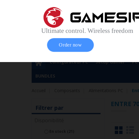
Accueil
Contact
Plan du site
Service Cl
Magasin 
Ultimate control. Wireless freedom
Order now
Configurateur PC
Setup Gamer
PC
BUNDLES
Accueil
Composants
Alimentations PC
Ent
ENTRE 70
Filtrer par
Disponibilité
En stock
(21)