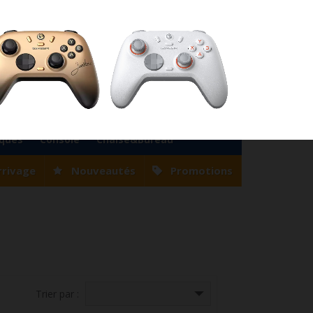
76
Magasin Casablanca
0522 22 47 56
Magasin Tanger
0539 94 35 33
0
Votre compte
Panier
(vide)
Bienvenue
Identifiez-vous
iques
Console
Chaise&Bureau
rrivage
Nouveautés
Promotions
Trier par :