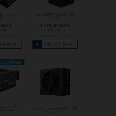
0 Plus Gold
Corsair RM750e Gold Noir
0W
(2025)
0 MAD
1 249,00 MAD
0 MAD
1 399,00 MAD
 en stock
Produit en stock
r au panier
Ajouter au panier
250,00 MAD
50GN PCIE5
Cooler Master MWE Gold 750
old 750W
V3 ATX 3.1...