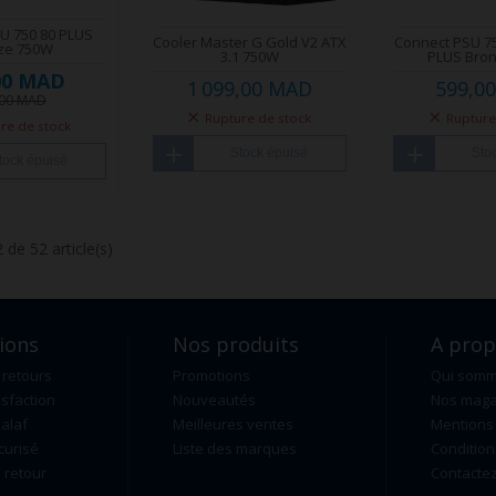
U 750 80 PLUS
Cooler Master G Gold V2 ATX
Connect PSU 7
ze 750W
3.1 750W
PLUS Bro
00 MAD
1 099,00 MAD
599,0
,00 MAD
Rupture de stock
Rupture
re de stock
Stock épuisé
Sto
tock épuisé
 de 52 article(s)
ions
Nos produits
A pro
 retours
Promotions
Qui som
isfaction
Nouveautés
Nos maga
alaf
Meilleures ventes
Mentions 
curisé
Liste des marques
Condition
retour
Contacte