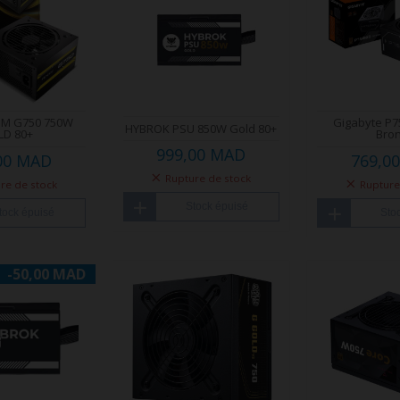
OM G750 750W
Gigabyte P
HYBROK PSU 850W Gold 80+
LD 80+
Bro
999,00 MAD
00 MAD
769,0
Rupture de stock
re de stock
Rupture
Stock épuisé
tock épuisé
Sto
-50,00 MAD