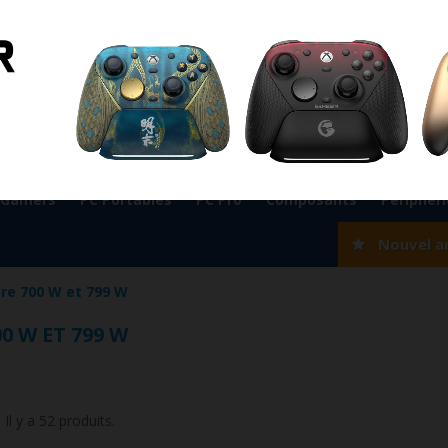
ient
0524 33 66 75
Magasin Marrakech
0524 33 66 
Rabat
0537 77 93 42
Magasin AGADIR
0528 22 97 37
OK
 Gamers
PC Portables
PC Pro
Composants
Périphér
Nouvel a
re 700 W et 799 W
0 W ET 799 W
Il y a 52 produits.