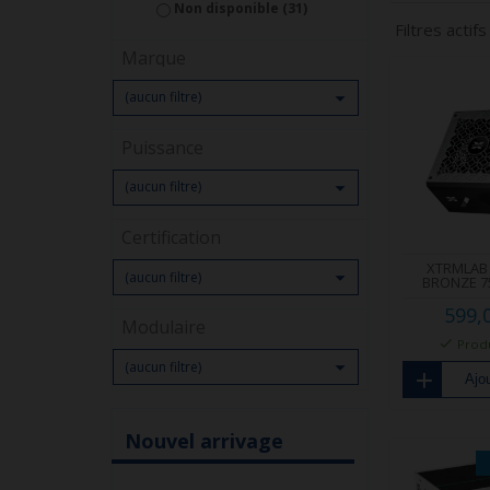
Non disponible
(31)
Filtres actifs
Marque

(aucun filtre)
Puissance

(aucun filtre)
Certification
XTRMLAB 

(aucun filtre)
BRONZE 75
599,
Modulaire
Produ

(aucun filtre)
Ajou
Nouvel arrivage