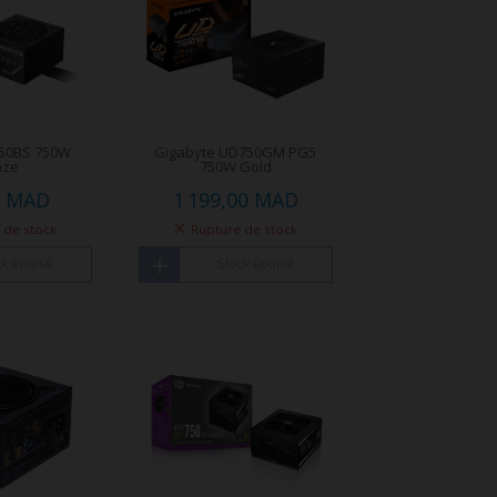
750BS 750W
Gigabyte UD750GM PG5
nze
750W Gold
0 MAD
1 199,00 MAD
 de stock
Rupture de stock
ck épuisé
Stock épuisé