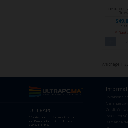
HYBROK PS
Bron
549,
599
Ruptu
S
Affichage 1-32
Informat
Livraisons et
Garantie sat
ULTRAPC
Credit Wafas
Paiement sé
117 Avenue du 2 mars Angle rue
de Rome et rue Abou Fariss
Demande de 
CASABLANCA