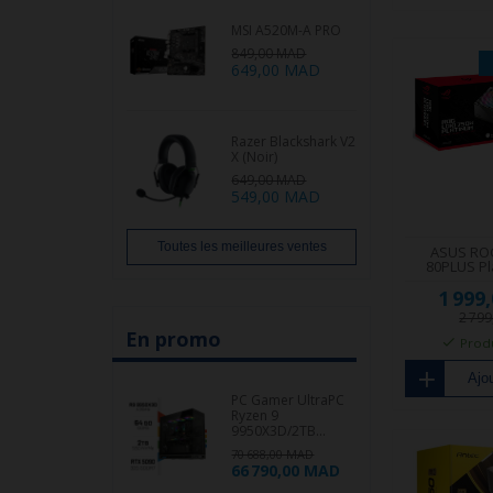
MSI A520M-A PRO
849,00 MAD
649,00 MAD
Razer Blackshark V2
X (Noir)
649,00 MAD
549,00 MAD
Toutes les meilleures ventes
ASUS ROG
80PLUS P
1 999
2 79
En promo
Produ
Ajou
PC Gamer UltraPC
Ryzen 9
9950X3D/2TB...
70 688,00 MAD
66 790,00 MAD