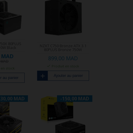
750X 80PLUS
NZXT C750 Bronze ATX 3.1
0W Black
80PLUS Bronze 750W
0 MAD
899,00 MAD
0 MAD
Produit en stock
 en stock
Ajouter au panier
r au panier
130,00 MAD
-150,00 MAD