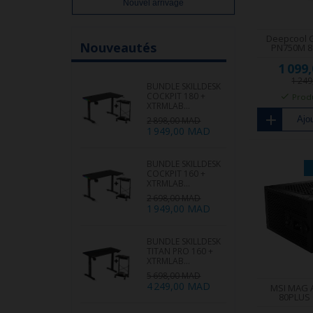
Nouvel arrivage
Deepcool
Nouveautés
PN750M 80
1 099
1 24
BUNDLE SKILLDESK
COCKPIT 180 +
Produ
XTRMLAB...
Ajou
2 898,00 MAD
1 949,00 MAD
BUNDLE SKILLDESK
COCKPIT 160 +
XTRMLAB...
2 698,00 MAD
1 949,00 MAD
BUNDLE SKILLDESK
TITAN PRO 160 +
XTRMLAB...
5 698,00 MAD
4 249,00 MAD
MSI MAG 
80PLUS