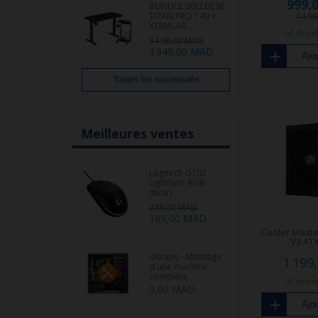
999,
BUNDLE SKILLDESK
TITAN PRO 140 +
1 19
XTRMLAB...
Produ
5 198,00 MAD
3 949,00 MAD
Ajou
Toutes les nouveautés
Meilleures ventes
Logitech G102
LightSync RGB
(Noir)
279,00 MAD
199,00 MAD
Cooler Mast
V3 ATX 
Ultrapc - Montage
1 199
d'une machine
complète
Produ
0,00 MAD
Ajou