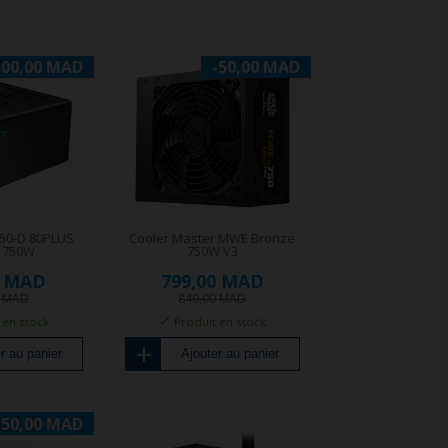
100,00 MAD
-50,00 MAD
50-D 80PLUS
Cooler Master MWE Bronze
 750W
750W V3
0 MAD
799,00 MAD
0 MAD
849,00 MAD
 en stock
Produit en stock
r au panier
Ajouter au panier
150,00 MAD