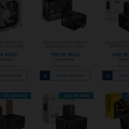
 DQ750-M-V2L
MSI MAG A750BN PCIE5 II
DeepCool PF
LD 750W White
80PLUS Bronze 750W
BRONZE 75
00 MAD
799,00 MAD
649,0
9,00 MAD
949,00 MAD
799,0
it en stock
Produit en stock
Produit
ter au panier
Ajouter au panier
Ajoute
-150,00 MAD
-200,00 MAD
-