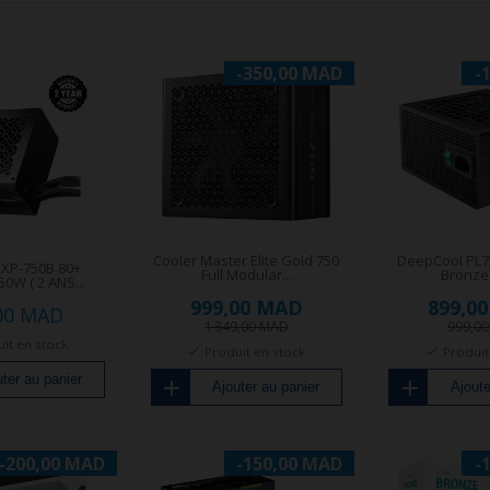
-350,00 MAD
-
Cooler Master Elite Gold 750
DeepCool PL7
XP-750B 80+
Full Modular...
Bronze
0W ( 2 ANS...
999,00 MAD
899,0
00 MAD
1 349,00 MAD
999,0
it en stock
Produit en stock
Produit
ter au panier
Ajouter au panier
Ajoute
-200,00 MAD
-150,00 MAD
-