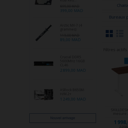
RGB Red...
Chai
699,00 MAD
399,00 MAD
Bureaux 
Arctic MX-7 (4
grammes)
119,00 MAD
89,00 MAD
Filtres actifs
Crucial DDR5
5600MHz 16GB
CL46
2 899,00 MAD
ASRock B650M-
H/M.2+
1 249,00 MAD
SKILLDES
mesure à
Nouvel arrivage
1 998
2 29