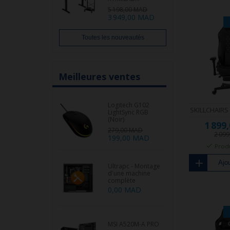
5 198,00 MAD
3 949,00 MAD
Toutes les nouveautés
Meilleures ventes
Logitech G102
SKILLCHAIRS 
LightSync RGB
(Noir)
1 899
279,00 MAD
2 09
199,00 MAD
Produ
Ajou
Ultrapc - Montage
d'une machine
complète
0,00 MAD
MSI A520M-A PRO