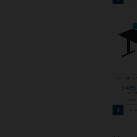
SKILLDESK 
3 499
4 29
Produ
Ajou