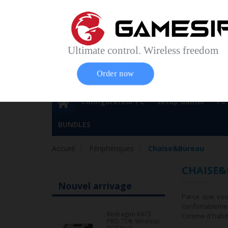
Accueil
Contact
Plan du site
Service Cl
Magasin 
Ultimate control. Wireless freedom
Order now
Configurateur PC
Setup Gamer
PC
BUNDLES
Accueil
Périphériques
Chaise&Bureau
CHAISE
Nouvel arrivage
Parce que vous
confortablemen
Redragon K673
Comme d'habitu
PRO 75% Wireless