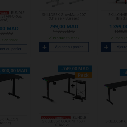
BUNDLE
IVAGE
SKILLDESK GrowMate 207
SKILLCHAI
K STARFORGE
(Chaise + Bureau)
(Black
isé) +...
799,00 MAD
1 399,
,00 MAD
1 499,00 MAD
1 599,
8,00 MAD
Produit en stock
Produit
it en stock
Ajouter au panier
Ajoute
ter au panier
-749,00 MAD
-800,00 MAD
-
Pack
BUNDLE
NOUVEL ARRIVAGE
ESK FALCON
SKILLDESK COCKPIT 160 +
SKILLDESK C
torisé)
XTRMLAB...