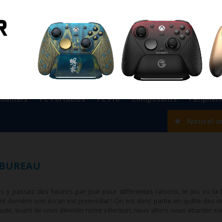
ient
0524 33 66 75
Magasin Marrakech
0524 33 66 
Rabat
0537 77 93 42
Magasin AGADIR
0528 22 97 37
OK
 Gamers
PC Portables
PC Pro
Composants
Périphér
Nouvel a
&BUREAU
 y passez des heures par jour pour différentes raisons, le jeu ou la b
t derrière son écran est primordial !
On est donc partie en quête des me
de, avant de vous dévoiler notre sélection, nous allons nous attarder sur 