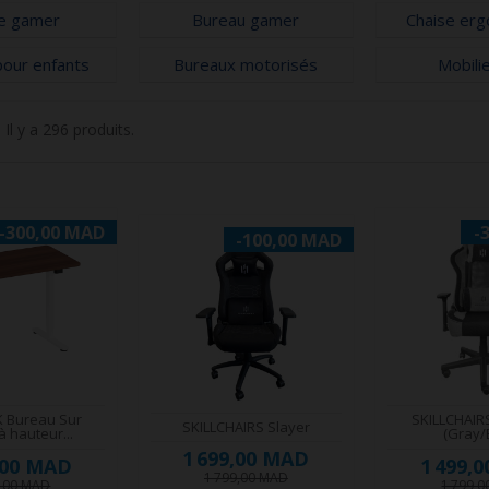
se gamer
Bureau gamer
Chaise er
pour enfants
Bureaux motorisés
Mobilie
Il y a 296 produits.
-300,00 MAD
-
-100,00 MAD
K Bureau Sur
SKILLCHAIR
SKILLCHAIRS Slayer
 hauteur...
(Gray/
1 699,00 MAD
,00 MAD
1 499,
1 799,00 MAD
8,00 MAD
1 799,