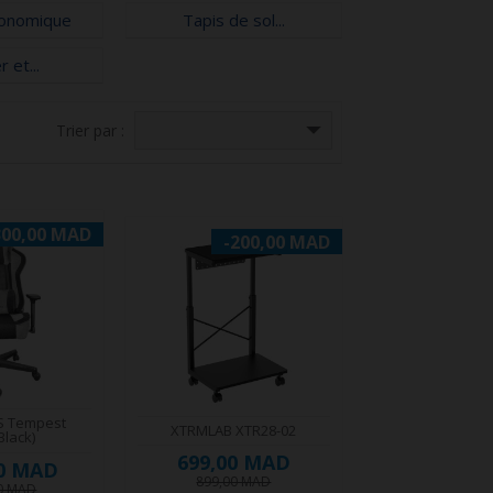
gonomique
Tapis de sol...
r et...
Trier par :
300,00 MAD
-200,00 MAD
S Tempest
XTRMLAB XTR28-02
Black)
699,00 MAD
00 MAD
899,00 MAD
00 MAD