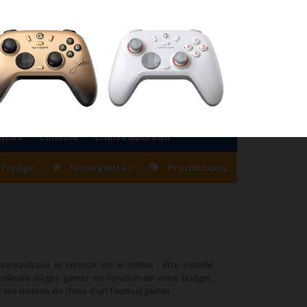
76
Magasin Casablanca
0522 22 47 56
Magasin Tanger
0539 94 35 33
0
Votre compte
Panier
(vide)
Bienvenue
Identifiez-vous
iques
Console
Chaise&Bureau
rrivage
Nouveautés
Promotions
ureautique, le constat est le même : être installé
illeurs sièges gamer en fonction de votre budget.
les critères de choix d'un fauteuil gamer.