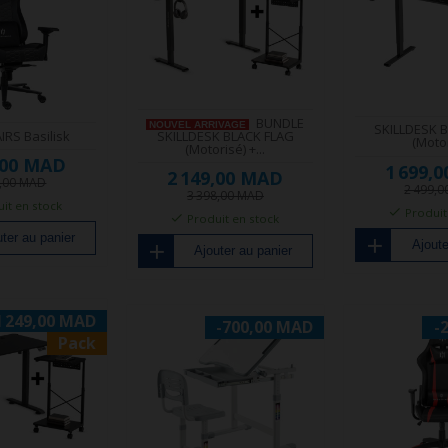
BUNDLE
NOUVEL ARRIVAGE
SKILLDESK 
IRS Basilisk
SKILLDESK BLACK FLAG
(Moto
(Motorisé) +...
,00 MAD
1 699,
2 149,00 MAD
9,00 MAD
2 499,
3 398,00 MAD
it en stock
Produit
Produit en stock
ter au panier
Ajoute
Ajouter au panier
1 249,00 MAD
-700,00 MAD
-
Pack