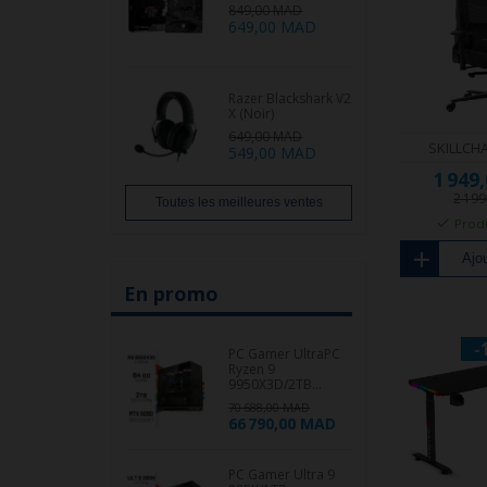
849,00 MAD
649,00 MAD
Razer Blackshark V2
X (Noir)
649,00 MAD
SKILLCHA
549,00 MAD
1 949
2 19
Toutes les meilleures ventes
Produ
Ajou
En promo
-
PC Gamer UltraPC
Ryzen 9
9950X3D/2TB...
70 688,00 MAD
66 790,00 MAD
PC Gamer Ultra 9