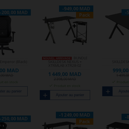
-949,00 MAD
-200,00 MAD
-
Pack
BUNDLE
NOUVEL ARRIVAGE
Emperor (Black)
SKILLDESK NEXUS +
SKILLDES
XTRMLAB XTR28-02
,00 MAD
999,0
1 449,00 MAD
9,00 MAD
1 499,
2 398,00 MAD
it en stock
Produit
Produit en stock
ter au panier
Ajoute
Ajouter au panier
-1 249,00 MAD
-
-250,00 MAD
Pack