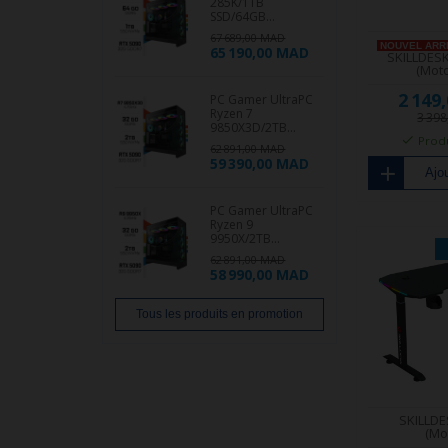
285K/1TB
SSD/64GB...
67 689,00 MAD
NOUVEL ARR
65 190,00 MAD
SKILLDES
(Motor
2 149
PC Gamer UltraPC
Ryzen 7
3 39
9850X3D/2TB...
Produ
62 891,00 MAD
59 390,00 MAD
Ajou
PC Gamer UltraPC
Ryzen 9
9950X/2TB...
62 891,00 MAD
58 990,00 MAD
Tous les produits en promotion
SKILLD
(Mo