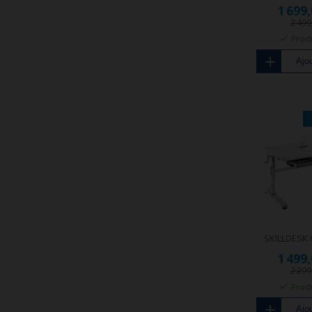
1 699
2 49
Produ
Ajou
SKILLDESK
1 499
2 29
Produ
Ajou