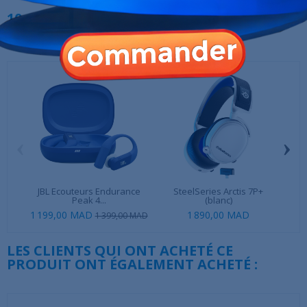
10 AUTRES PRODUITS DANS LA MÊME
CATÉGORIE :
‹
›
JBL Ecouteurs Endurance
SteelSeries Arctis 7P+
A
Peak 4...
(blanc)
1 199,00 MAD
1 890,00 MAD
1 399,00 MAD
LES CLIENTS QUI ONT ACHETÉ CE
PRODUIT ONT ÉGALEMENT ACHETÉ :