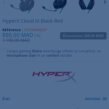
‹
›
HyperX Cloud III Black-Red
Référence :
197029008237
890,00 MAD
TTC
Économisez 300,00 MAD
1 190,00 MAD
Casque gaming
filaire
Noir/Rouge offrant un son précis, un
microphone clair
et un
confort
durable.
État
NOUVEAU