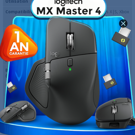
Utilisation
Gaming
Compatibilité
PC, PS5, PS4, Xbox Series X|S, Xbox
One, Nintendo Switch, Mac et
appareils mobiles
Couleur
Noir/Rouge
Désignation
HyperX Cloud III Noir/Rouge
Diamètre haut-
53 mm
parleur
Bande passante
21 kHz
(Fréquence Maxi)
Type de
Micro-casque gaming filaire
Micro/Casque
Marque
HyperX
Garantie
12 Mois
Références spécifiques