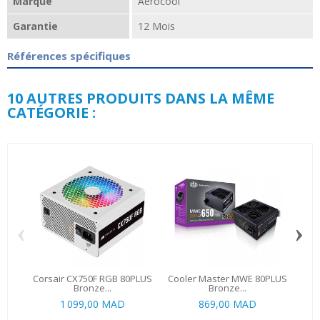
Marque
Aerocool
Garantie
12 Mois
Références spécifiques
10 AUTRES PRODUITS DANS LA MÊME
CATÉGORIE :
‹
›
Corsair CX750F RGB 80PLUS
Cooler Master MWE 80PLUS
SE
Bronze...
Bronze...
1 099,00 MAD
869,00 MAD