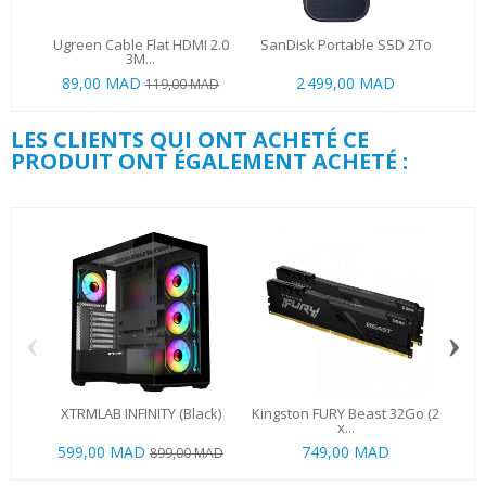
Ugreen Cable Flat HDMI 2.0
SanDisk Portable SSD 2To
Ugr
3M...
89,00 MAD
2 499,00 MAD
4
119,00 MAD
LES CLIENTS QUI ONT ACHETÉ CE
PRODUIT ONT ÉGALEMENT ACHETÉ :
‹
›
XTRMLAB INFINITY (Black)
Kingston FURY Beast 32Go (2
L
x...
599,00 MAD
749,00 MAD
99
899,00 MAD