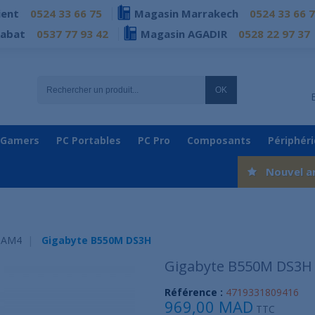
ient
0524 33 66 75
Magasin Marrakech
0524 33 66 
Rabat
0537 77 93 42
Magasin AGADIR
0528 22 97 37
OK
 Gamers
PC Portables
PC Pro
Composants
Périphér
Nouvel a
 AM4
Gigabyte B550M DS3H
Gigabyte B550M DS3H
Référence :
4719331809416
969,00 MAD
TTC