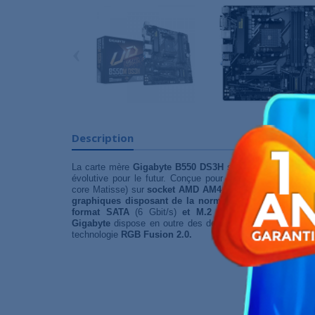
‹
Description
La carte mère
Gigabyte B550 DS3H
sera parfaite pour a
évolutive pour le futur. Conçue pour les processeurs
AMD
core Matisse) sur
socket AMD AM4
, elle prend en charge 
graphiques disposant de la norme PCI-Express 4.0
et 
format SATA
(6 Gbit/s)
et M.2
(SATA et
PCIe 4.0 x
Gigabyte
dispose en outre des dernières avancées logicie
technologie
RGB Fusion 2.0.