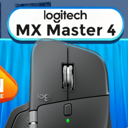
›
Fiche technique
ssemblez une configuration gaming et
Socket
 Ryzen
3ème génération
(nom de
jusqu'à
128 Go de DDR4
, les
cartes
Chipset
aussi les
disques durs et SSD au
4
). La carte mère
B550 DS3H de
Nombre de slots RAM
lles de la marque Gigabyte et de la
Format
Type de mémoire
Wi-Fi