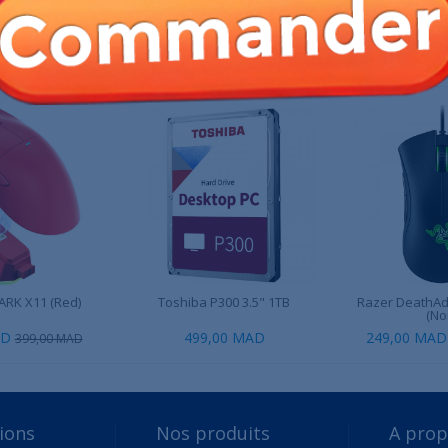
 PRODUIT ONT ÉGALEMENT ACHETÉ :
RK X11 (Red)
Toshiba P300 3.5" 1TB
Razer DeathAd
(Noi
AD
499,00 MAD
249,00 MAD
399,00 MAD
ions
Nos produits
A pro