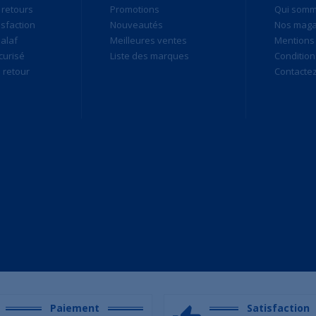
 retours
Promotions
Qui som
isfaction
Nouveautés
Nos maga
alaf
Meilleures ventes
Mentions 
curisé
Liste des marques
Condition
retour
Contacte
Paiement
Satisfaction