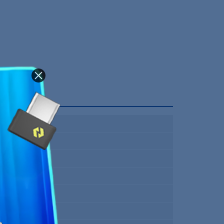
AMD AM4
AMD B550
4
Micro ATX
DDR4
Non