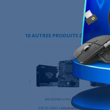
10 AUTRES PRODUITS DANS LA MÊ
‹
MSI B550M-A PRO
Gigabyte B55
949,00 MAD
1 249,00 M
1 099,00 MAD