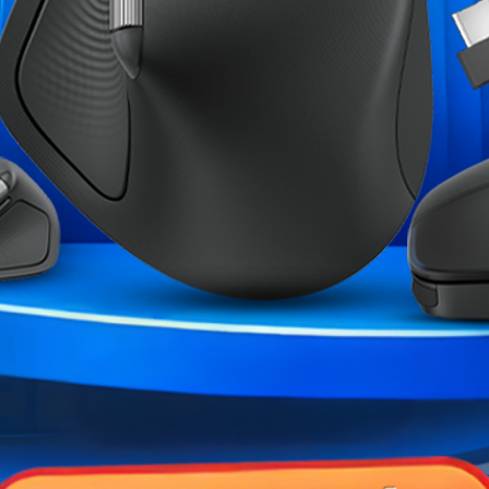
Marque
Garantie
Références spécifiques
ME CATÉGORIE :
0M AORUS ELITE
Gigabyte X570 GAMING X
ASUS PRIM
AD
2 490,00 MAD
2 790,
1 299,00 MAD