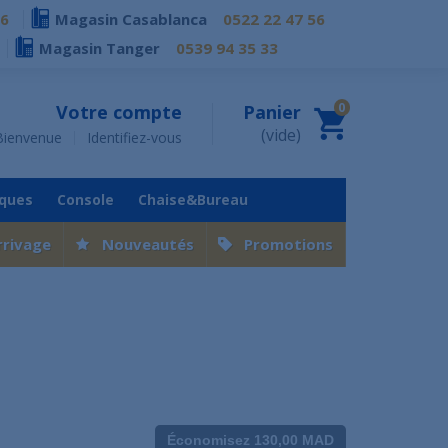
76
Magasin Casablanca
0522 22 47 56
Magasin Tanger
0539 94 35 33
0
Votre compte
Panier
(vide)
Bienvenue
Identifiez-vous
iques
Console
Chaise&Bureau
rrivage
Nouveautés
Promotions
Économisez 130,00 MAD