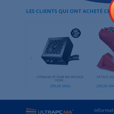
LES CLIENTS QUI ONT ACHETÉ CE
‹
XTRMLAB XP-550B 80+ BRONZE
ATTACK SHA
550W...
399,00 MAD
299,00 M
Informat