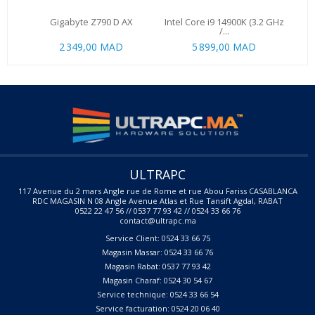
Gigabyte Z790 D AX
Intel Core i9 14900K (3.2 GHz
Co
/...
2 349,00 MAD
5 899,00 MAD
ULTRAPC
117 Avenue du 2 mars Angle rue de Rome et rue Abou Fariss CASABLANCA
RDC MAGASIN N 08 Angle Avenue Atlas et Rue Tansift Agdal, RABAT
0522 22 47 56 // 0537 77 93 42 // 0524 33 66 76
contact@ultrapc.ma
Service Client: 0524 33 66 75
Magasin Massar: 0524 33 66 76
Magasin Rabat: 0537 77 93 42
Magasin Charaf: 0524 30 54 67
Service technique: 0524 33 66 54
Service facturation: 0524 20 06 40