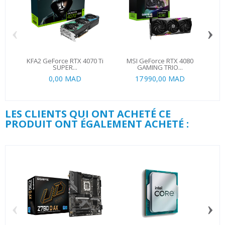
‹
›
KFA2 GeForce RTX 4070 Ti
MSI GeForce RTX 4080
M
SUPER...
GAMING TRIO...
0,00 MAD
17 990,00 MAD
LES CLIENTS QUI ONT ACHETÉ CE
PRODUIT ONT ÉGALEMENT ACHETÉ :
‹
›