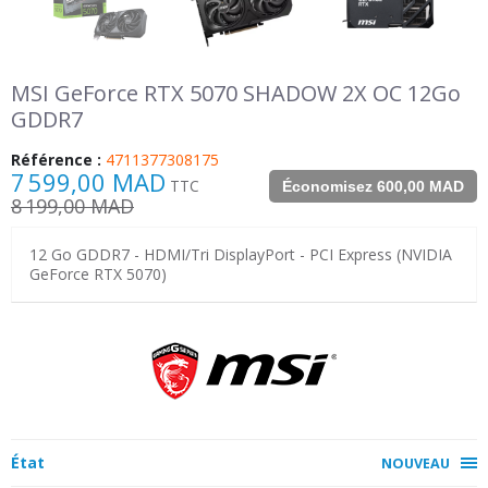
MSI GeForce RTX 5070 SHADOW 2X OC 12Go
GDDR7
Référence :
4711377308175
7 599,00 MAD
TTC
Économisez 600,00 MAD
8 199,00 MAD
12 Go GDDR7 - HDMI/Tri DisplayPort - PCI Express (NVIDIA
GeForce RTX 5070)
État
NOUVEAU