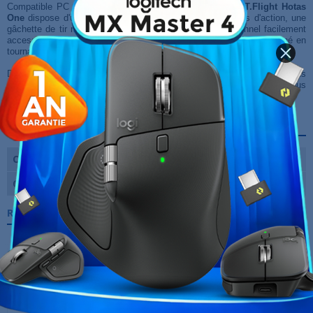
Compatible PC et Xbox One, ce joystick
Thrustmaster T.Flight Hotas
One
dispose d'un manche cinq axes, de quatorze boutons d'action, une
gâchette de tir rapide et un chapeau chinois multidirectionnel facilement
accessibles. Quant au palonnier double système, il peut être actionné en
tournant le manche.
De plus, le Thrustmaster T.Flight Hotas One dispose des boutons
officiels de la Xbox One pour vous faciliter la navigation dans les menus
de la console.
Fiche technique
Connecteurs
USB
Compatibilité
PC, Xbox One
Références spécifiques
10 AUTRES PRODUITS DANS LA MÊME
CATÉGORIE :