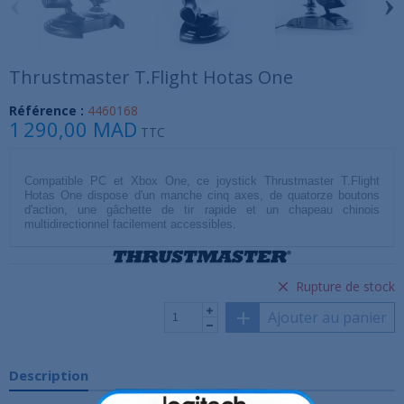
‹
›
Thrustmaster T.Flight Hotas One
Référence :
4460168
1 290,00 MAD
TTC
Compatible PC et Xbox One, ce joystick Thrustmaster T.Flight
Hotas One dispose d'un manche cinq axes, de quatorze boutons
d'action, une gâchette de tir rapide et un chapeau chinois
multidirectionnel facilement accessibles.
Rupture de stock
Ajouter au panier
Description