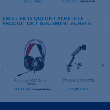
199,00 MAD
49,00 MAD
99,00 MAD
LES CLIENTS QUI ONT ACHETÉ CE
PRODUIT ONT ÉGALEMENT ACHETÉ :
‹
›
Redragon H231 Scream
XTRMLAB L210C-39TDL
Log
Wired...
149,00 MAD
699,00 MAD
249,00 MAD