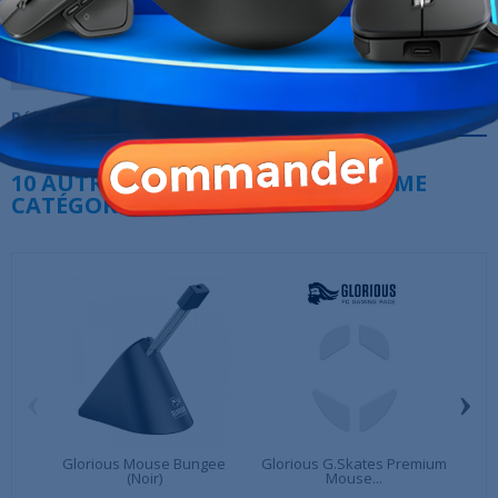
Marque
XTRMLAB
Garantie
12 Mois
Références spécifiques
10 AUTRES PRODUITS DANS LA MÊME
CATÉGORIE :
‹
›
Glorious Mouse Bungee
Glorious G.Skates Premium
(Noir)
Mouse...