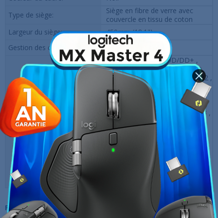
Siège en fibre de verre avec
Type de siège:
couvercle en tissu de coton
Largeur du siège:
450mm (18.1")
Gestion des câbles :
Yes
Fanatec ClubSport DD/DD+ ,
Fanatec CSL DD , Fanatec DD
Pro , Fanatec Podium DD1/DD2 ,
Logitech G PRO , Logitech G25 ,
Logitech G27 , Logitech G29 ,
Logitech G920 , MOZA R12 ,
GIRL R16 , GIRL R21 , MOZA R3 ,
Volants compatibles :
MOZA R5 , MOZA R9 , Simagic
Alpha , Simagic Alpha Mini ,
Simagic Alpha U , Thrustmaster
T248 , Thrustmaster T300RS ,
Thrustmaster T500RS ,
Thrustmaster TS-PC/TS-XW ,
Thrustmaster TX
Fiche technique