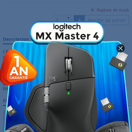
Rupture de stock
Ajouter au panier
Description
L’
ASUS ROG STRIX B360-G GAMING
est une carte mère de dernière
génération prête à accueillir les processeurs Intel Core de 8ème
génération (
Intel Coffee Lake
). Basée sur le chipset
Intel B360 Express
,
elle va assurer des performances optimales pour une configuration de
pointe avec un processeur puissant. Elle prend en charge les
processeurs Intel Core "Coffee Lake" de 8 ème génération, les cartes
graphiques PCI-Express 3.0 16x, les disques SATA 6 Gbps et M.2, la
RAM DDR4 ainsi que les périphériques USB 3.1.
Fiche technique
Socket
Intel 1151
Chipset
Intel B360 Express