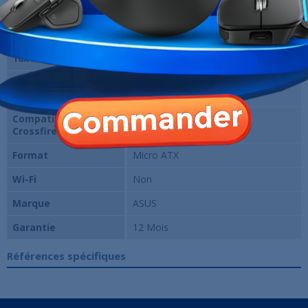
Nombre de slots
4
RAM
Port(s) PCI-Express
2
16x
Compatible NVIDIA
Non
SLI
Compatible AMD
Oui
Crossfire
Format
Micro ATX
Wi-Fi
Non
Marque
ASUS
Garantie
12 Mois
Références spécifiques