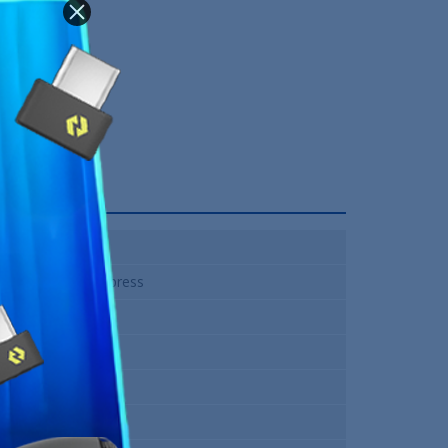
Intel 1151
Intel H310 Express
2
1
Non
Non