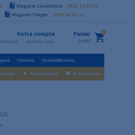
76
Magasin Casablanca
0522 22 47 56
Magasin Tanger
0539 94 35 33
0
Votre compte
Panier
(vide)
Bienvenue
Identifiez-vous
iques
Console
Chaise&Bureau
rrivage
Nouveautés
Promotions
LUS
US