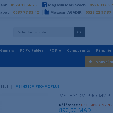
ient
0524 33 66 75
Magasin Marrakech
0524 33 66 
Rabat
0537 77 93 42
Magasin AGADIR
0528 22 97 37
OK
 Gamers
PC Portables
PC Pro
Composants
Périphér
Nouvel a
 1151
MSI H310M PRO-M2 PLUS
MSI H310M PRO-M2 P
Référence :
H310MPRO-M2PL
890,00 MAD
TTC