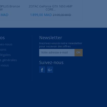
80PLUS Bronze
ZOTAC GeForce GTX 1650 AMP
Seagate BarraCu
0W
CORE...
0 MAD
1 899,00 MAD
890,00 
2 199,00 MAD
pos
Newsletter
Inscrivez-vous à notre newsletter
mes-nous
pour recevoir des offres
sins
exclusives
légales
s générales
Suivez-nous
z-nous