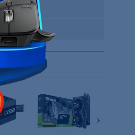
Micro ATX
Non
MSI
12 Mois
›