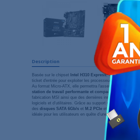
Description
Basée sur le chipset
Intel H310 Express
, la carte mère
MS
ticket d'entrée pour exploiter les processeurs Intel Core de
Au format Micro-ATX, elle permettra l'assemblage d'une
con
station de travail performante et compacte
à moindre coût
fabrication MSI ainsi que des dernières innovations techno
logiciels et d’utilitaires. Grâce au support des cartes graphi
des
disques SATA 6Gb/s
et
M.2 PCIe
et de la
mémoire v
idéale pour les utilisateurs en quête d’une machine polyvale