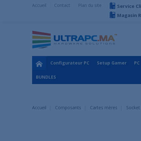
Accueil
Contact
Plan du site
Service Cl
Magasin 
Configurateur PC
Setup Gamer
PC
BUNDLES
Accueil
Composants
Cartes mères
Socket