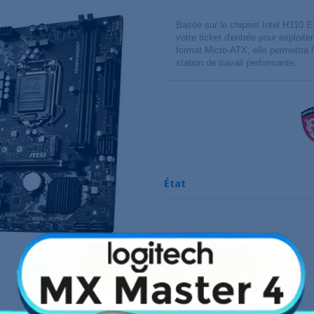
Basée sur le chipset Intel H310
votre ticket d'entrée pour exploit
format Micro-ATX, elle permettra 
station de travail performante.
État