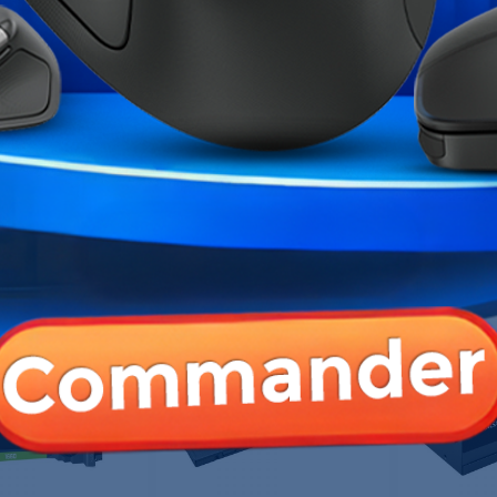
Format
Wi-Fi
Marque
Garantie
Références spécifiques
 PRODUIT ONT ÉGALEMENT ACHETÉ :