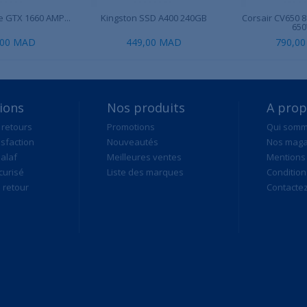
 GTX 1660 AMP...
Kingston SSD A400 240GB
Corsair CV650 
65
,00 MAD
449,00 MAD
790,0
ions
Nos produits
A pro
 retours
Promotions
Qui som
isfaction
Nouveautés
Nos maga
alaf
Meilleures ventes
Mentions 
curisé
Liste des marques
Condition
retour
Contacte