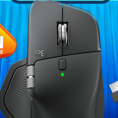
Fiche technique
I H310M PRO-M2 PLUS
est votre
Socket
 8ème génération (
Intel Coffee Lake
).
figuration polyvalente
ou
d'une
Chipset
. Elle bénéficie de la qualité de
logiques de la marque en matière de
Nombre de slots RAM
ques
PCI-Express 3.0 16x
,
ive DDR4
, cette carte mère sera
Port(s) PCI-Express 16x
nte, efficace et peu onéreuse.
Compatible NVIDIA SLI
Compatible AMD Crossfire