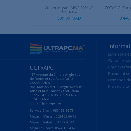
Cooler Master MWE 80PLUS
ZOTAC GeForce
Bronze...
599,00 MAD
3 440
Informat
Livraisons et
Garantie sat
ULTRAPC
Credit Wafas
Paiement sé
117 Avenue du 2 mars Angle rue
de Rome et rue Abou Fariss
Demande de 
CASABLANCA
Plan du site
RDC MAGASIN N 08 Angle Avenue
Atlas et Rue Tansift Agdal, RABAT
0522 22 47 56 // 0537 77 93 42 //
0524 33 66 76
contact@ultrapc.ma
Service Client: 0524 33 66 75
Magasin Massar: 0524 33 66 76
Magasin Rabat: 0537 77 93 42
Magasin Charaf: 0524 30 54 67