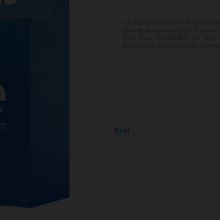
La 11ème génération de processeu
plus de puissance grâce à sa com
Intel Core i5-11600KF est dot
fréquences Turbo pouvant atteind
État