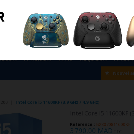
ient
0524 33 66 75
Magasin Marrakech
0524 33 66 
Rabat
0537 77 93 42
Magasin AGADIR
0528 22 97 37
OK
 Gamers
PC Portables
PC Pro
Composants
Périphér
Nouvel a
1200
Intel Core i5 11600KF (3.9 GHz / 4.9 GHz)
Intel Core i5 11600KF (
Référence :
BX8070811600KF
3 790,00 MAD
TTC