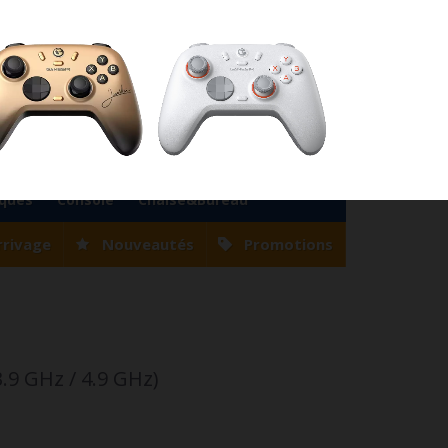
76
Magasin Casablanca
0522 22 47 56
Magasin Tanger
0539 94 35 33
0
Votre compte
Panier
(vide)
Bienvenue
Identifiez-vous
iques
Console
Chaise&Bureau
rrivage
Nouveautés
Promotions
3.9 GHz / 4.9 GHz)