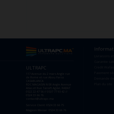
Informat
Livraisons et
Garantie sat
ULTRAPC
Credit Wafas
Paiement sé
117 Avenue du 2 mars Angle rue
de Rome et rue Abou Fariss
Demande de 
CASABLANCA
Plan du site
RDC MAGASIN N 08 Angle Avenue
Atlas et Rue Tansift Agdal, RABAT
0522 22 47 56 // 0537 77 93 42 //
0524 33 66 76
contact@ultrapc.ma
Service Client: 0524 33 66 75
Magasin Massar: 0524 33 66 76