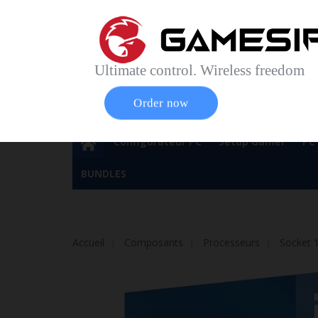
Accueil
Contact
Plan du site
Service Cl
Magasin 
Ultimate control. Wireless freedom
Order now
Configurateur PC
Setup Gamer
PC
BUNDLES
Accueil
Composants
Processeurs
Socket 