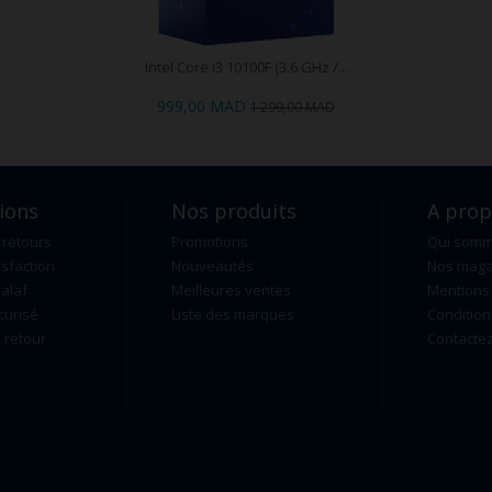
Intel Core i3 10100F (3.6 GHz /...
999,00 MAD
1 299,00 MAD
ions
Nos produits
A pro
 retours
Promotions
Qui som
isfaction
Nouveautés
Nos maga
alaf
Meilleures ventes
Mentions 
curisé
Liste des marques
Condition
retour
Contacte