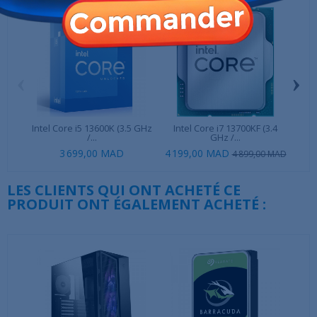
‹
›
Intel Core i5 13600K (3.5 GHz
Intel Core i7 13700KF (3.4
In
/...
GHz /...
3 699,00 MAD
4 199,00 MAD
2 9
4 899,00 MAD
LES CLIENTS QUI ONT ACHETÉ CE
PRODUIT ONT ÉGALEMENT ACHETÉ :