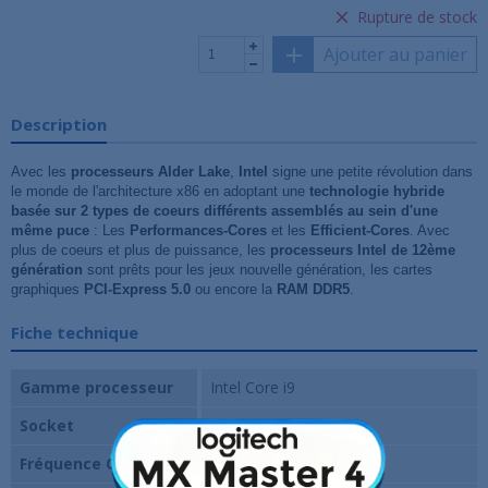
Rupture de stock
Ajouter au panier
Description
Avec les
processeurs Alder Lake
,
Intel
signe une petite révolution dans
le monde de l'architecture x86 en adoptant une
technologie hybride
basée sur 2 types de coeurs différents assemblés au sein d'une
même puce
: Les
Performances-Cores
et les
Efficient-Cores
. Avec
plus de coeurs et plus de puissance, les
processeurs Intel de 12ème
génération
sont prêts pour les jeux nouvelle génération, les cartes
graphiques
PCI-Express 5.0
ou encore la
RAM DDR5
.
Fiche technique
Gamme processeur
Intel Core i9
Socket
Intel 1700
Fréquence CPU
3.2 Ghz