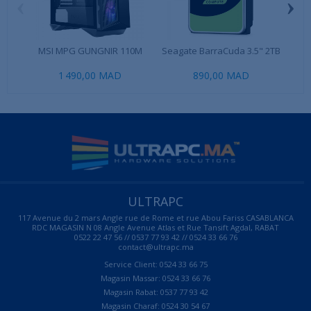
‹
›
MSI MPG GUNGNIR 110M
Seagate BarraCuda 3.5" 2TB
MSI
1 490,00 MAD
890,00 MAD
1 1
ULTRAPC
117 Avenue du 2 mars Angle rue de Rome et rue Abou Fariss CASABLANCA
RDC MAGASIN N 08 Angle Avenue Atlas et Rue Tansift Agdal, RABAT
0522 22 47 56 // 0537 77 93 42 // 0524 33 66 76
contact@ultrapc.ma
Service Client: 0524 33 66 75
Magasin Massar: 0524 33 66 76
Magasin Rabat: 0537 77 93 42
Magasin Charaf: 0524 30 54 67