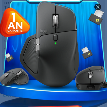
Fréquence en mode
5.2 GHz
Turbo
Nombre de coeurs
16
Nombre de threads
24
Cache total
30 Mo L3
GPU intégrée
Non
Ventilateur fourni
Non
Marque
Intel
Garantie
12 Mois
Références spécifiques
10 AUTRES PRODUITS DANS LA MÊME
CATÉGORIE :