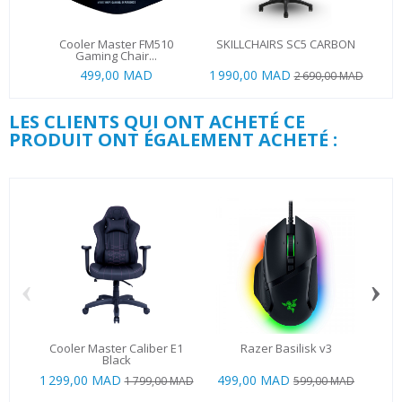
Cooler Master FM510
SKILLCHAIRS SC5 CARBON
Co
Gaming Chair...
499,00 MAD
1 990,00 MAD
1 9
2 690,00 MAD
LES CLIENTS QUI ONT ACHETÉ CE
PRODUIT ONT ÉGALEMENT ACHETÉ :
‹
›
Cooler Master Caliber E1
Razer Basilisk v3
X
Black
1 299,00 MAD
499,00 MAD
1 799,00 MAD
599,00 MAD