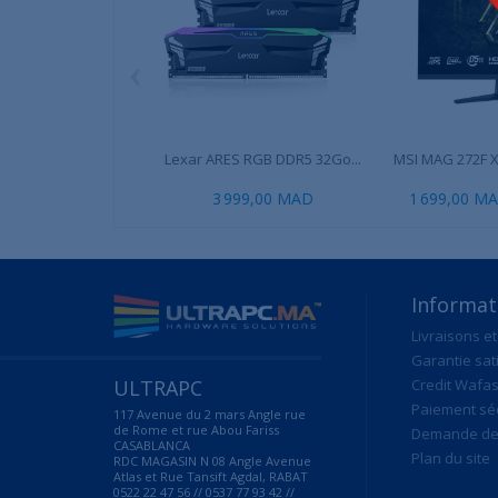
‹
Lexar ARES RGB DDR5 32Go...
MSI MAG 272F X2
3 999,00 MAD
1 699,00 M
Informat
Livraisons et
Garantie sat
ULTRAPC
Credit Wafas
Paiement sé
117 Avenue du 2 mars Angle rue
de Rome et rue Abou Fariss
Demande de 
CASABLANCA
Plan du site
RDC MAGASIN N 08 Angle Avenue
Atlas et Rue Tansift Agdal, RABAT
0522 22 47 56 // 0537 77 93 42 //