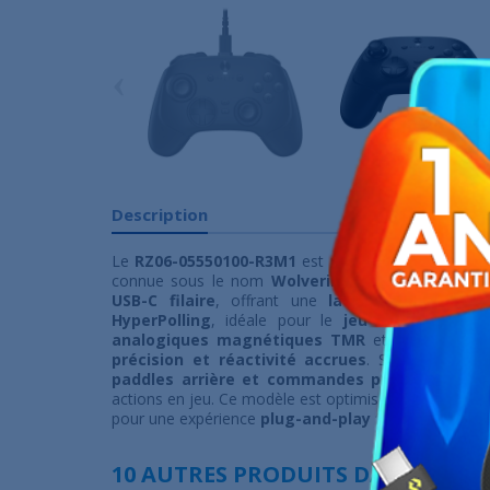
‹
Description
Le
RZ06-05550100-R3M1
est une
manette gaming 
connue sous le nom
Wolverine V3 Tournament 
USB-C filaire
, offrant une
latence ultra-faib
HyperPolling
, idéale pour le
jeu compétitif
. L
analogiques magnétiques TMR
et de
boutons
précision et réactivité accrues
. Son
design e
paddles arrière et commandes programmable
actions en jeu. Ce modèle est optimisé pour
PC (Wi
pour une expérience
plug-and-play
fluide.
10 AUTRES PRODUITS DANS LA MÊ