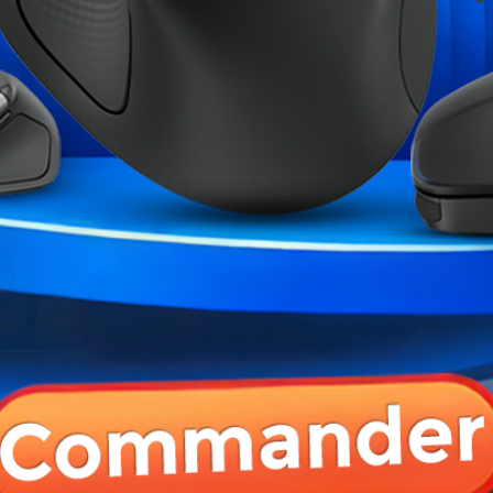
ter CH510 Cup
Razer Wolverine V3
Elgato Game C
der...
Tournament...
00 MAD
799,00 MAD
2 490,
999,00 MAD
 PRODUIT ONT ÉGALEMENT ACHETÉ :