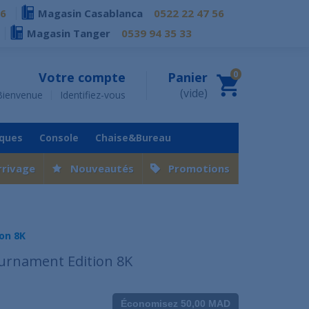
76
Magasin Casablanca
0522 22 47 56
Magasin Tanger
0539 94 35 33
0
Votre compte
Panier
(vide)
Bienvenue
Identifiez-vous
iques
Console
Chaise&Bureau
rrivage
Nouveautés
Promotions
on 8K
urnament Edition 8K
Économisez 50,00 MAD