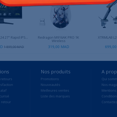
4 27" Rapid IPS...
Redragon M916AK PRO 1K
XTRMLAB L2
Wireless
AD
319,00 MAD
699,0
1 899,00 MAD
ions
Nos produits
A pro
 retours
Promotions
Qui som
isfaction
Nouveautés
Nos maga
alaf
Meilleures ventes
Mentions 
curisé
Liste des marques
Condition
retour
Contacte