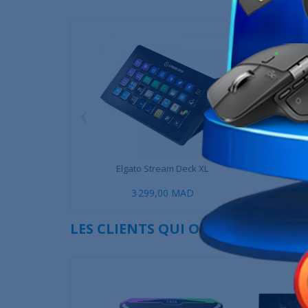
‹
Elgato Stream Deck XL
Cooler Mas
Hol
3 299,00 MAD
299,
LES CLIENTS QUI ONT ACHETÉ CE