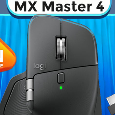
›
Fiche technique
filaire pour PC
signée
Razer
,
Compatibilité
Edition 8K
. Elle se connecte en
le avec technologie 8000 Hz
Couleur
a manette bénéficie de
sticks
 Razer Méca-Tactile
pour une
Garantie
rgonomique léger
intègre des
s
, parfait pour personnaliser les
Références spécifiques
ndows)
et se branche simplement
ME CATÉGORIE :