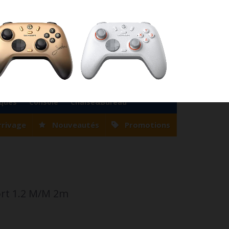
76
Magasin Casablanca
0522 22 47 56
Magasin Tanger
0539 94 35 33
0
Votre compte
Panier
(vide)
Bienvenue
Identifiez-vous
iques
Console
Chaise&Bureau
rrivage
Nouveautés
Promotions
ort 1.2 M/M 2m