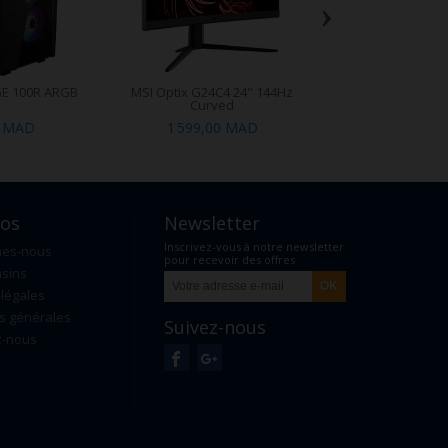
›
E 100R ARGB
MSI Optix G24C4 24" 144Hz
MSI Vigor
Curved
0 MAD
1 599,00 MAD
299,00 MAD
3
pos
Newsletter
Inscrivez-vous à notre newsletter
mes-nous
pour recevoir des offres
sins
exclusives
légales
s générales
Suivez-nous
z-nous