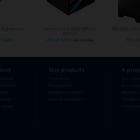
6 (4 grammes)
Aerocool LUX 550W 80PLUS
MSI MAG FORG
Bronze
00 MAD
499,00 MAD
799,0
649,00 MAD
ions
Nos produits
A pro
 retours
Promotions
Qui som
isfaction
Nouveautés
Nos maga
alaf
Meilleures ventes
Mentions 
curisé
Liste des marques
Condition
retour
Contacte