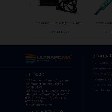
‹
be quiet! Pure Wings 2 140mm
Arctic MX-
169,00 MAD
79,
Informat
Livraisons et
Garantie sat
ULTRAPC
Credit Wafas
Paiement sé
117 Avenue du 2 mars Angle rue
de Rome et rue Abou Fariss
Demande de 
CASABLANCA
Plan du site
RDC MAGASIN N 08 Angle Avenue
Atlas et Rue Tansift Agdal, RABAT
0522 22 47 56 // 0537 77 93 42 //
0524 33 66 76
contact@ultrapc.ma
Service Client: 0524 33 66 75