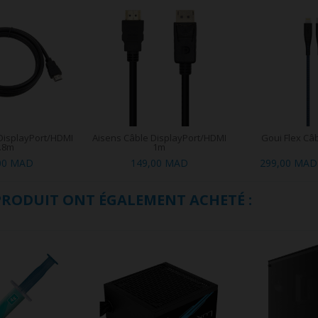
DisplayPort/HDMI
Aisens Câble DisplayPort/HDMI
Goui Flex Câb
.8m
1m
00 MAD
149,00 MAD
299,00 MAD
 PRODUIT ONT ÉGALEMENT ACHETÉ :