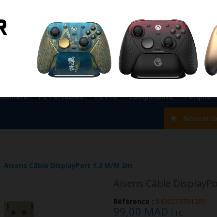
ient
0524 33 66 75
Magasin Marrakech
0524 33 66 
Rabat
0537 77 93 42
Magasin AGADIR
0528 22 97 37
OK
 Gamers
PC Portables
PC Pro
Composants
Périphér
Nouvel a
Aisens Câble DisplayPort 1.2 M/M 2m
Aisens Câble DisplayP
Référence :
8436574701289
99,00 MAD
TTC