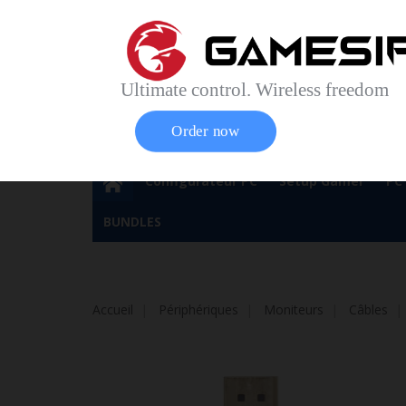
Accueil
Contact
Plan du site
Service Cl
Magasin 
Ultimate control. Wireless freedom
Order now
Configurateur PC
Setup Gamer
PC
BUNDLES
Accueil
Périphériques
Moniteurs
Câbles