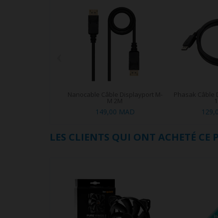
‹
Nanocable Câble Displayport M-
Phasak Câble 
M 2M
1
149,00 MAD
129,
LES CLIENTS QUI ONT ACHETÉ CE