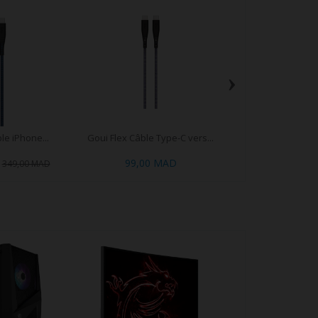
›
le iPhone...
Goui Flex Câble Type-C vers...
Nanocable Câble H
99,00 MAD
69,00 
349,00 MAD