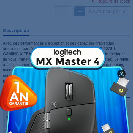
Rupture de stock
Ajouter au panier
Description
Avec des performances d'exception et des capacités graphiques
améliorées par IA, la
carte graphique MSI GeForce RTX 4070 Ti
GAMING X TRIO 12G
vous permettra de plonger au cœur de l'action et
de vous immerger dans des jeux aux graphismes ultra-réalistes. Le rendu
à faible latence, les fréquences d'images ultra-élevées et le ray tracing
avancé vous permettront de jouer comme jamais auparavant. Enfin, de
nouvelles méthodes révolutionnaires pour créer du contenu vous
permettront d'accélérer vos workflows de manière totalement inédite.
Fiche technique
Marque du chipset
Nvidia
Puce graphique
NVIDIA GeForce RTX 4070 Ti 12Go
GDDR6X