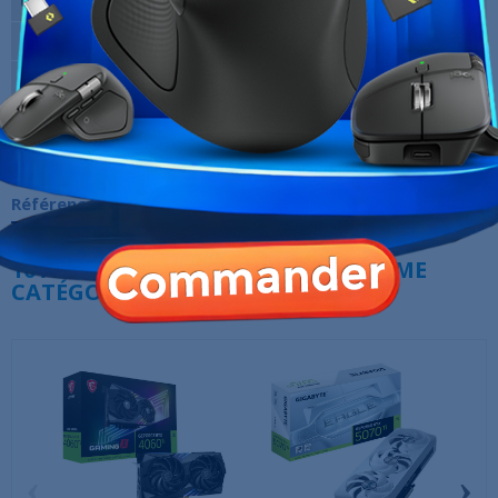
Unités de calcul
7680 CUDA Cores
Quantité mémoire
16 Go GDDR7
Fréquence mémoire
21000 Mhz
Marque
MSI
Garantie
12 Mois
Références spécifiques
10 AUTRES PRODUITS DANS LA MÊME
CATÉGORIE :
‹
›