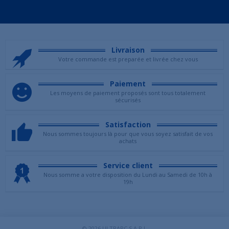
Livraison
Votre commande est preparée et livrée chez vous
Paiement
Les moyens de paiement proposés sont tous totalement
sécurisés
Satisfaction
Nous sommes toujours là pour que vous soyez satisfait de vos
achats
Service client
Nous somme a votre disposition du Lundi au Samedi de 10h à
19h
© 2026
ULTRAPC S.A.R.L