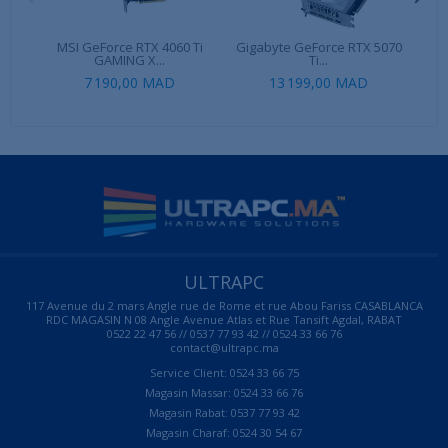
MSI GeForce RTX 4060 Ti
Gigabyte GeForce RTX 5070
G
GAMING X...
Ti...
7 190,00 MAD
13 199,00 MAD
ULTRAPC
117 Avenue du 2 mars Angle rue de Rome et rue Abou Fariss CASABLANCA
RDC MAGASIN N 08 Angle Avenue Atlas et Rue Tansift Agdal, RABAT
0522 22 47 56 // 0537 77 93 42 // 0524 33 66 76
contact@ultrapc.ma
Service Client: 0524 33 66 75
Magasin Massar: 0524 33 66 76
Magasin Rabat: 0537 77 93 42
Magasin Charaf: 0524 30 54 67