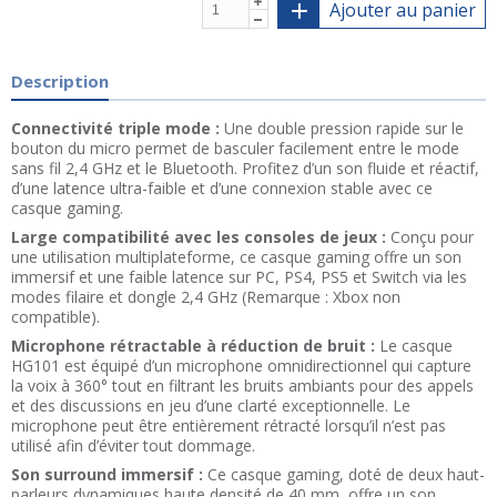
Ajouter au panier
Description
Connectivité triple mode :
Une double pression rapide sur le
bouton du micro permet de basculer facilement entre le mode
sans fil 2,4 GHz et le Bluetooth. Profitez d’un son fluide et réactif,
d’une latence ultra-faible et d’une connexion stable avec ce
casque gaming.
Large compatibilité avec les consoles de jeux :
Conçu pour
une utilisation multiplateforme, ce casque gaming offre un son
immersif et une faible latence sur PC, PS4, PS5 et Switch via les
modes filaire et dongle 2,4 GHz (Remarque : Xbox non
compatible).
Microphone rétractable à réduction de bruit :
Le casque
HG101 est équipé d’un microphone omnidirectionnel qui capture
la voix à 360° tout en filtrant les bruits ambiants pour des appels
et des discussions en jeu d’une clarté exceptionnelle. Le
microphone peut être entièrement rétracté lorsqu’il n’est pas
utilisé afin d’éviter tout dommage.
Son surround immersif :
Ce casque gaming, doté de deux haut-
parleurs dynamiques haute densité de 40 mm, offre un son