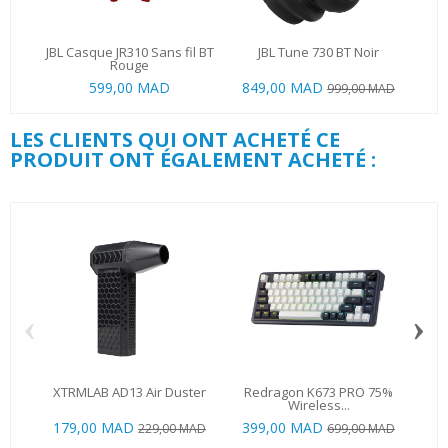
JBL Casque JR310 Sans fil BT
JBL Tune 730 BT Noir
Rouge
599,00 MAD
849,00 MAD
999,00 MAD
LES CLIENTS QUI ONT ACHETÉ CE
PRODUIT ONT ÉGALEMENT ACHETÉ :
‹
›
XTRMLAB AD13 Air Duster
Redragon K673 PRO 75%
ATT
Wireless...
179,00 MAD
399,00 MAD
29
229,00 MAD
699,00 MAD