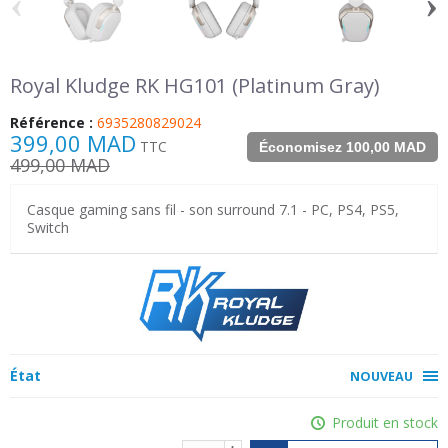
‹
›
Royal Kludge RK HG101 (Platinum Gray)
Référence :
6935280829024
399,00 MAD
TTC
Économisez 100,00 MAD
499,00 MAD
Casque gaming sans fil - son surround 7.1 - PC, PS4, PS5,
Switch
État
NOUVEAU
Produit en stock