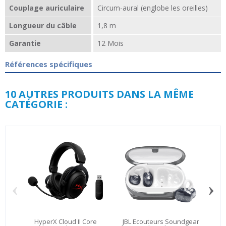
Couplage auriculaire
Circum-aural (englobe les oreilles)
Longueur du câble
1,8 m
Garantie
12 Mois
Références spécifiques
10 AUTRES PRODUITS DANS LA MÊME
CATÉGORIE :
‹
›
HyperX Cloud II Core
JBL Ecouteurs Soundgear
M