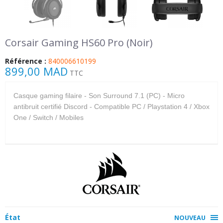
Corsair Gaming HS60 Pro (Noir)
Référence :
840006610199
899,00 MAD
TTC
Casque gaming filaire - Son Surround 7.1 (PC) - Micro
antibruit certifié Discord - Compatible PC / Playstation 4 / Xbox
One / Switch / Mobiles
État
NOUVEAU