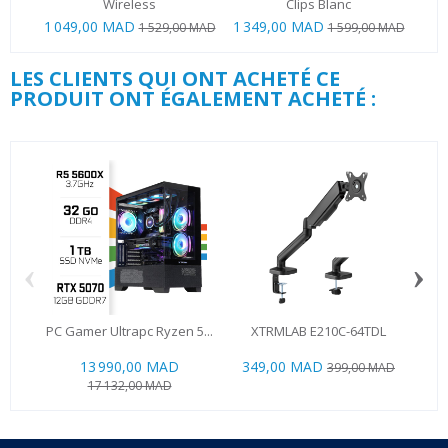
Wireless
Clips Blanc
1 049,00 MAD
1 349,00 MAD
1 529,00 MAD
1 599,00 MAD
LES CLIENTS QUI ONT ACHETÉ CE
PRODUIT ONT ÉGALEMENT ACHETÉ :
‹
›
PC Gamer Ultrapc Ryzen 5...
XTRMLAB E210C-64TDL
MSI
13 990,00 MAD
349,00 MAD
1 3
399,00 MAD
17 132,00 MAD