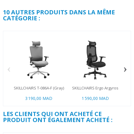
10 AUTRES PRODUITS DANS LA MÊME
CATÉGORIE :
‹
›
SKILLCHAIRS T-086A-F (Gray)
SKILLCHAIRS Ergo Argyros
SK
3 190,00 MAD
1 590,00 MAD
1 8
LES CLIENTS QUI ONT ACHETÉ CE
PRODUIT ONT ÉGALEMENT ACHETÉ :