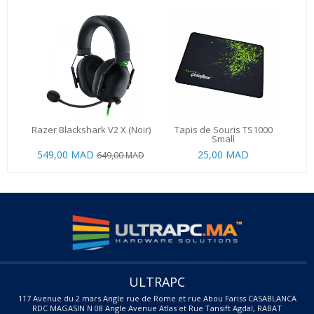
Razer Blackshark V2 X (Noir)
Tapis de Souris TS1000
Small
549,00 MAD
25,00 MAD
649,00 MAD
ULTRAPC
117 Avenue du 2 mars Angle rue de Rome et rue Abou Fariss CASABLANCA
RDC MAGASIN N 08 Angle Avenue Atlas et Rue Tansift Agdal, RABAT