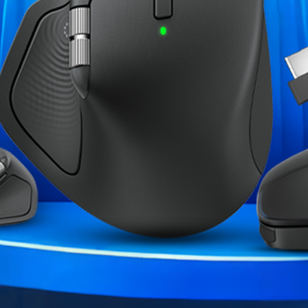
l MDA est plébiscité par les
Utilisation
frappe et sa meilleure prise en
 offrent une finition mate, une
Garantie
sation des touches, des macros
Références spécifiques
 ligne RK, permettant une
 pour une connexion stable lors
e clavier mécanique élégant est
té étendue】 :
Ce clavier RGB
me et dynamique) pour une
e avec Windows et MacOS,
ME CATÉGORIE :