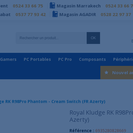
ient
0524 33 66 75
Magasin Marrakech
0524 33 66 
Rabat
0537 77 93 42
Magasin AGADIR
0528 22 97 37
OK
 Gamers
PC Portables
PC Pro
Composants
Périphér
Nouvel a
ge RK R98Pro Phantom - Cream Switch (FR Azerty)
Royal Kludge RK R98Pr
Azerty)
Référence :
6935280828669