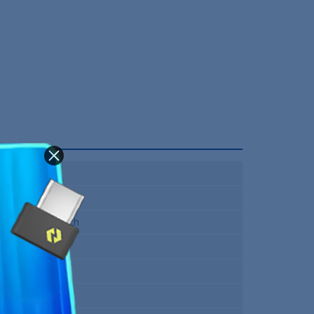
Filaire
Oui
Cream Switch
Oui (RGB)
AZERTY
Francais