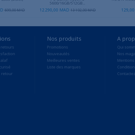
5600/16GB/512GB...
AD
12 290,00 MAD
129,0
699,00 MAD
13 192,00 MAD
ions
Nos produits
A pro
 retours
Promotions
Qui som
isfaction
Nouveautés
Nos maga
alaf
Meilleures ventes
Mentions 
curisé
Liste des marques
Condition
retour
Contacte