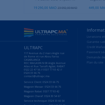
19 290,00 MAD
449,00 M
23 092,00 MAD
Informat
Livraisons et
Garantie sat
ULTRAPC
Credit Wafas
Paiement sé
117 Avenue du 2 mars Angle rue
de Rome et rue Abou Fariss
Demande de 
CASABLANCA
Plan du site
RDC MAGASIN N 08 Angle Avenue
Atlas et Rue Tansift Agdal, RABAT
0522 22 47 56 // 0537 77 93 42 //
0524 33 66 76
contact@ultrapc.ma
Service Client: 0524 33 66 75
Magasin Massar: 0524 33 66 76
Magasin Rabat: 0537 77 93 42
Magasin Charaf: 0524 30 54 67
Service technique: 0524 33 66 54