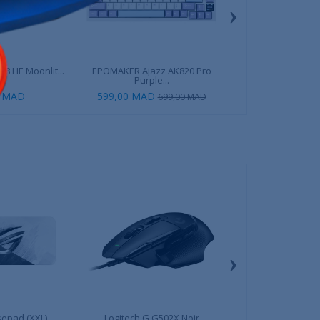
›
8 HE Moonlit...
EPOMAKER Ajazz AK820 Pro
ZIFRIEND ZA68 PRO
Purple...
0 MAD
599,00 MAD
599,00 
699,00 MAD
›
epad (XXL)
Logitech G G502X Noir
ASUS TUF Gamin