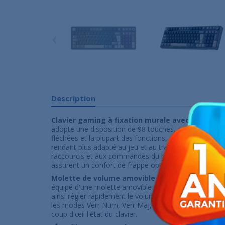
‹
Description
Clavier gaming à fixation murale avec pavé num
adopte une disposition de 98 touches, conservant le
fléchées et la plupart des fonctions, optimisant ainsi 
rendant plus adapté au jeu et au travail. Accédez ra
raccourcis et aux commandes du bureau. Cinq couch
assurent un confort de frappe optimal.
Molette de volume amovible et voyants lumineu
équipé d'une molette amovible en aluminium usiné C
ainsi régler rapidement le volume. Quatre voyants lu
les modes Verr Num, Verr Maj, Verr Win et Mode Mac,
coup d'œil l'état du clavier.