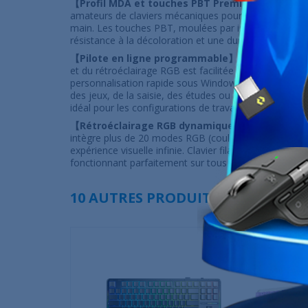
【Profil MDA et touches PBT Premium】 :
Le profi
amateurs de claviers mécaniques pour son confort de 
main. Les touches PBT, moulées par injection double,
résistance à la décoloration et une durabilité accrue.
【Pilote en ligne programmable】 :
La personnali
et du rétroéclairage RGB est facilitée par le pilote en
personnalisation rapide sous Windows et Mac. Conçu
des jeux, de la saisie, des études ou du télétravail, c
idéal pour les configurations de travail et de jeu.
【Rétroéclairage RGB dynamique et compatibili
intègre plus de 20 modes RGB (couleurs, monochro
expérience visuelle infinie. Clavier filaire compatibl
fonctionnant parfaitement sur tous types d'appareils.
10 AUTRES PRODUITS DANS LA MÊ