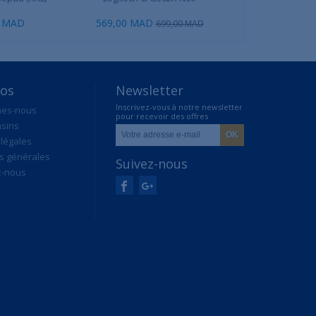
24"...
0 MAD
569,00 MAD
1 349,00 MAD
699,00 MAD
1
pos
Newsletter
Inscrivez-vous à notre newsletter
mes-nous
pour recevoir des offres
sins
exclusives
légales
s générales
Suivez-nous
z-nous