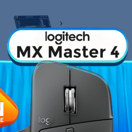
›
Fiche technique
érique :
Ce clavier d'ordinateur
Type de connexion
 pavé numérique, les touches
l'espace sur votre bureau et le
Clavier mécanique
pidement aux réglages audio, aux
es de mousse insonorisante
Type de touches
Rétro-éclairage
x :
Ce clavier gaming PC est
NC de haute qualité. Vous pouvez
Norme du clavier
mineux indiquent respectivement
 permettant de visualiser en un
Localisation