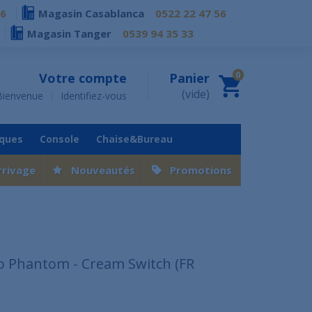
76
Magasin Casablanca
0522 22 47 56
Magasin Tanger
0539 94 35 33
0
Votre compte
Panier
(vide)
Bienvenue
Identifiez-vous
iques
Console
Chaise&Bureau
rrivage
Nouveautés
Promotions
o Phantom - Cream Switch (FR