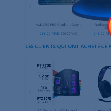
‹
AULA F87 PRO Gradient Gray...
Redragon 
Wire
599,00 MAD
549,00 M
699,00 MAD
LES CLIENTS QUI ONT ACHETÉ CE
‹
PC Gamer UltraPC Ryzen 7...
Logitech G