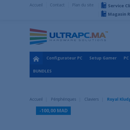
Accueil
Contact
Plan du site
Service Cl
Magasin 
Configurateur PC
Setup Gamer
PC
BUNDLES
Accueil
Périphériques
Claviers
Royal Klud
-100,00 MAD