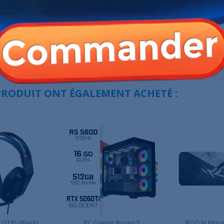
K708 Pro LCD
BAJEAL K200 87Keys ( Pink )
ATTACK SHARK X6
less...
AD
269,00 MAD
699,0
849,00 MAD
 PRODUIT ONT ÉGALEMENT ACHETÉ :
 G335 (Black)
PC Gamer Ryzen 5
ROG IV Mous