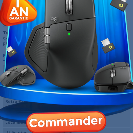
élimine 80 % des résonances. Profitez d'une frappe riche et
précise, sans bruits parasites. Clavier mécanique à interrupteurs
interchangeables à chaud : le circuit imprimé à échange à chaud
permet de remplacer librement les interrupteurs à 3 ou 5 broches
sans soudure. Créez un clavier unique et personnalisé !
Touches PBT double injection :
offrent un confort de frappe
exceptionnel, des caractères inaltérables et une durabilité hors
pair.
Fiche technique
Type de connexion
Sans-fil
Clavier mécanique
Oui
Type de touches
Beige Switch
Rétro-éclairage
Oui (RGB)
Norme du clavier
QWERTY (US)
Localisation
Anglais
Utilisation
Gaming