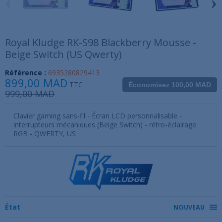
‹
›
Royal Kludge RK-S98 Blackberry Mousse -
Beige Switch (US Qwerty)
Référence :
6935280829413
899,00 MAD
TTC
Économisez 100,00 MAD
999,00 MAD
Clavier gaming sans-fil - Écran LCD personnalisable -
interrupteurs mécaniques (Beige Switch) - rétro-éclairage
RGB - QWERTY, US
État
NOUVEAU