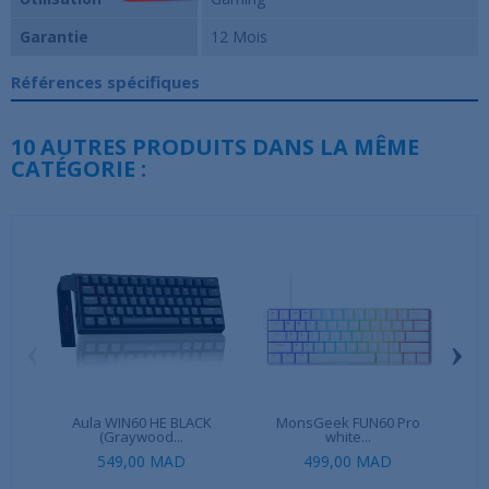
Garantie
12 Mois
Références spécifiques
10 AUTRES PRODUITS DANS LA MÊME
CATÉGORIE :
‹
›
Aula WIN60 HE BLACK
MonsGeek FUN60 Pro
A
(Graywood...
white...
549,00 MAD
499,00 MAD