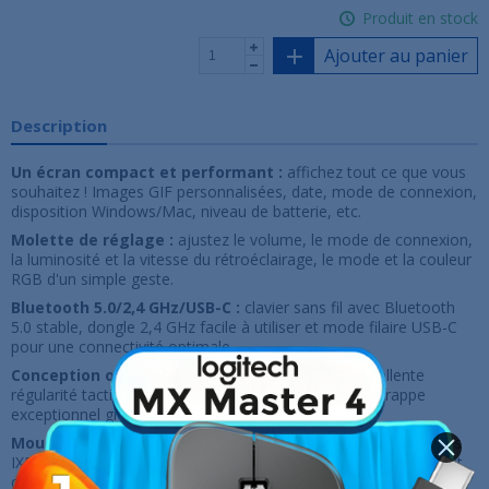
Produit en stock
Ajouter au panier
Description
Un écran compact et performant :
affichez tout ce que vous
souhaitez ! Images GIF personnalisées, date, mode de connexion,
disposition Windows/Mac, niveau de batterie, etc.
Molette de réglage :
ajustez le volume, le mode de connexion,
la luminosité et la vitesse du rétroéclairage, le mode et la couleur
RGB d'un simple geste.
Bluetooth 5.0/2,4 GHz/USB-C :
clavier sans fil avec Bluetooth
5.0 stable, dongle 2,4 GHz facile à utiliser et mode filaire USB-C
pour une connectivité optimale.
Conception optimisée pour le jeu :
offre une excellente
régularité tactile, une frappe ferme et un confort de frappe
exceptionnel grâce à une réduction du bruit.
Mousses insonorisantes :
équipé de coussinets amortisseurs
IXPE, de deux couches de mousse insonorisante plus épaisse et
de coussinets en silicone, ce clavier réduit le bruit de 40 % et