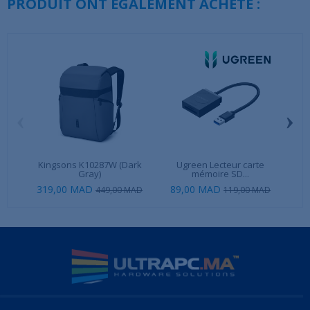
PRODUIT ONT ÉGALEMENT ACHETÉ :
‹
›
Kingsons K10287W (Dark
Ugreen Lecteur carte
Ugre
Gray)
mémoire SD...
319,00 MAD
89,00 MAD
24
449,00 MAD
119,00 MAD