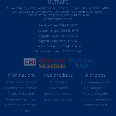
ULTRAPC
117 Avenue du 2 mars Angle rue de Rome et rue Abou Fariss CASABLANCA
RDC MAGASIN N 08 Angle Avenue Atlas et Rue Tansift Agdal, RABAT
0522 22 47 56 // 0537 77 93 42 // 0524 33 66 76
contact@ultrapc.ma
Service Client: 0524 33 66 75
Magasin Massar: 0524 33 66 76
Magasin Rabat: 0537 77 93 42
Magasin Charaf: 0524 30 54 67
Service technique: 0524 33 66 54
Service facturation: 0524 20 06 40
Informations
Nos produits
A propos
Livraisons et retours
Promotions
Qui sommes-nous
Garantie satisfaction
Nouveautés
Nos magasins
Credit Wafasalaf
Meilleures ventes
Mentions légales
Paiement sécurisé
Liste des marques
Conditions générales
Demande de retour
Contactez-nous
Plan du site