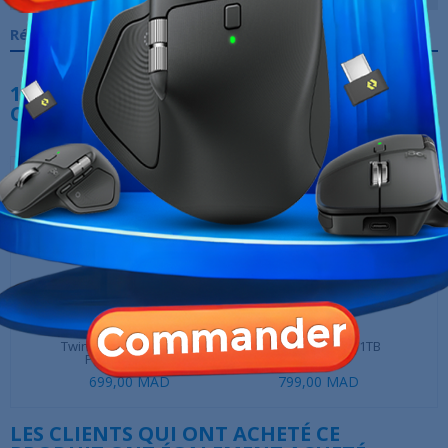
Références spécifiques
10 AUTRES PRODUITS DANS LA MÊME
CATÉGORIE :
‹
›
TwinMOS HDD Externe
VERBATIM Vx500 1TB
ProDrive USB...
699,00 MAD
799,00 MAD
LES CLIENTS QUI ONT ACHETÉ CE