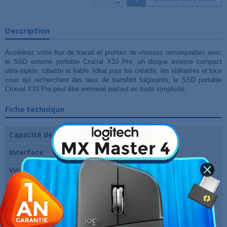
Description
Accélérez votre flux de travail et profitez de vitesses remarquables avec
le SSD externe portable Crucial X10 Pro, un disque externe compact
ultra-rapide, robuste et fiable. Idéal pour les créatifs, les vidéastes et tous
ceux qui recherchent des taux de transfert fulgurants, le SSD portable
Crucial X10 Pro peut être emmené partout en toute simplicité.
Fiche technique
Capacité de disque
2 To
Interface
USB 3.2
Vitesse en lecture
2100 Mo/s
Vitesse en écriture
2000 Mo/s
Marque
Crucial
Garantie
12 Mois