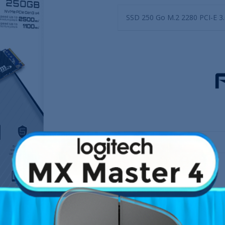
SSD 250 Go M.2 2280 PCI-E 3
État