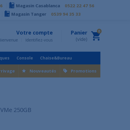
76
Magasin Casablanca
0522 22 47 56
Magasin Tanger
0539 94 35 33
0
Votre compte
Panier
(vide)
Bienvenue
Identifiez-vous
iques
Console
Chaise&Bureau
rrivage
Nouveautés
Promotions
 NVMe 250GB