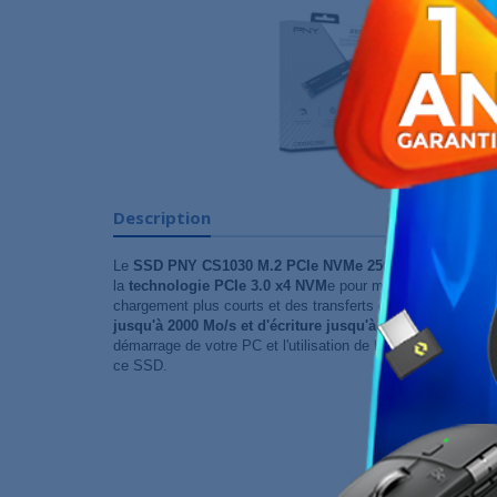
Description
Le
SSD PNY CS1030 M.2 PCIe NVMe 250GB
allie grande
la
technologie PCIe 3.0 x4 NVM
e pour métamorphoser vot
chargement plus courts et des transferts de données plus 
jusqu'à 2000 Mo/s et d'écriture jusqu'à 1100 Mo/s
tout de
démarrage de votre PC et l'utilisation de logiciels lourds d
ce SSD.