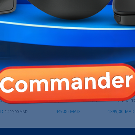
Références spécifiques
ME CATÉGORIE :
.2 PCIe NVMe 1TB
TeamGroup CX2 2.5" SSD 512GB
Crucial T
AD
449,00 MAD
4 899,00 MAD
2 499,00 MAD