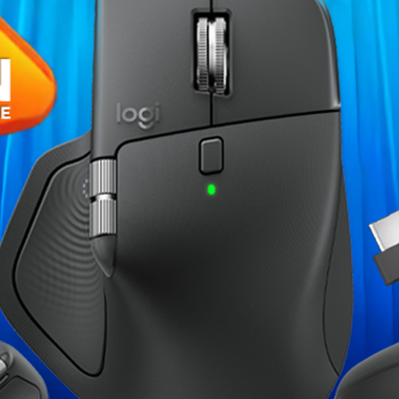
Fiche technique
 capacité de stockage à
Format de Disque
re PC en bénéficiant de temps de
rapides. Avec des vitesses de
lecture
Capacité de disque
vient plus rapide et plus fluide. Le
eviennent une simple formalité grâce à
Interface
Vitesse en lecture
Vitesse en écriture
Garantie