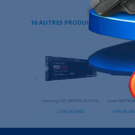
10 AUTRES PRODUITS DANS LA MÊ
‹
Samsung SSD 980 PRO M.2 PCIe...
Lexar NM790 M
2 090,00 MAD
1 999,00 M