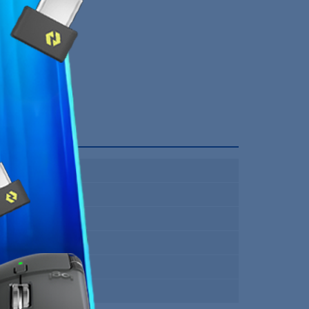
Carte M.2
250 Go
PCI-E 3.0 4x
2500 Mo/s
1100 Mo/s
12 Mois