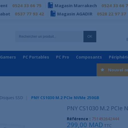
ient
0524 33 66 75
Magasin Marrakech
0524 33 66 
Rabat
0537 77 93 42
Magasin AGADIR
0528 22 97 37
OK
 Gamers
PC Portables
PC Pro
Composants
Périphér
Nouvel a
Disques SSD
PNY CS1030 M.2 PCIe NVMe 250GB
PNY CS1030 M.2 PCIe
Référence :
751492642444
299,00 MAD
TTC