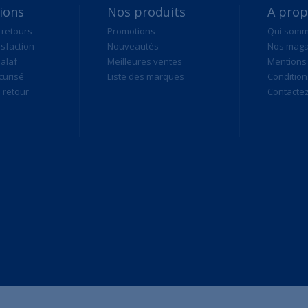
ions
Nos produits
A pro
 retours
Promotions
Qui som
isfaction
Nouveautés
Nos maga
alaf
Meilleures ventes
Mentions 
curisé
Liste des marques
Condition
retour
Contacte