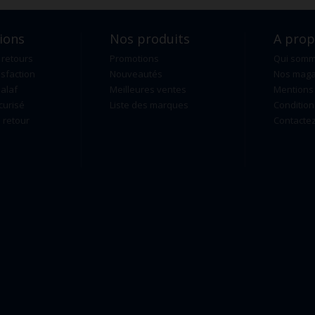
ions
Nos produits
A pro
 retours
Promotions
Qui som
isfaction
Nouveautés
Nos maga
alaf
Meilleures ventes
Mentions 
curisé
Liste des marques
Condition
retour
Contacte