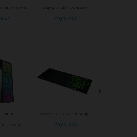
op MK220 Sans-
Rapoo X1800S Wireless
Logitech Desktop
..
fil...
0 MAD
199,00 MAD
499,00 MAD
6
›
 Spider
Tapis de Souris Gamer Souple...
ZOTAC GeForce G
CORE..
150,00 MAD
1 899,00 MAD
399,00 MAD
2