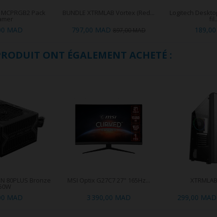
 MCPRGB2 Pack
BUNDLE XTRMLAB Vortex (Red...
Logitech Deskt
amer
fil.
00 MAD
797,00 MAD
189,0
897,00 MAD
 PRODUIT ONT ÉGALEMENT ACHETÉ :
N 80PLUS Bronze
MSI Optix G27C7 27" 165Hz...
XTRMLAB
50W
00 MAD
3 390,00 MAD
299,00 MAD