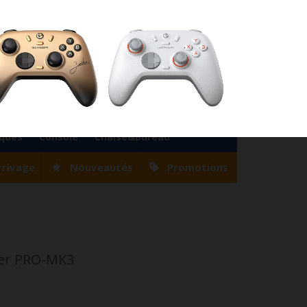
76
Magasin Casablanca
0522 22 47 56
Magasin Tanger
0539 94 35 33
0
Votre compte
Panier
(vide)
Bienvenue
Identifiez-vous
iques
Console
Chaise&Bureau
rrivage
Nouveautés
Promotions
mer PRO-MK3