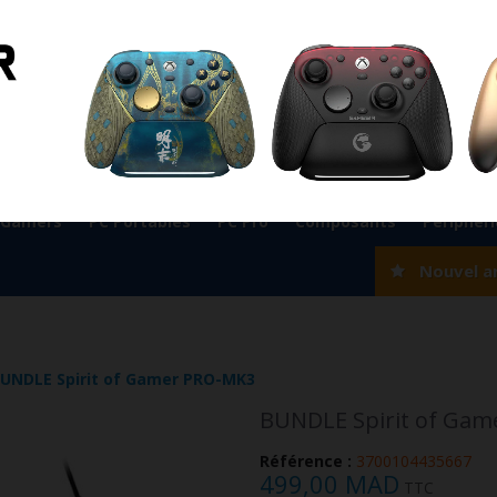
ient
0524 33 66 75
Magasin Marrakech
0524 33 66 
Rabat
0537 77 93 42
Magasin AGADIR
0528 22 97 37
OK
 Gamers
PC Portables
PC Pro
Composants
Périphér
Nouvel a
UNDLE Spirit of Gamer PRO-MK3
BUNDLE Spirit of Ga
Référence :
3700104435667
499,00 MAD
TTC