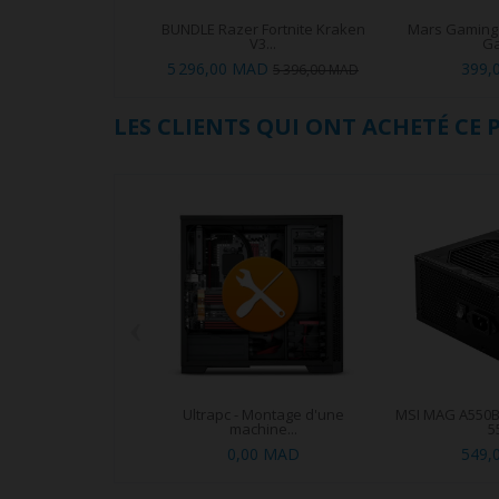
BUNDLE Razer Fortnite Kraken
Mars Gaming
V3...
G
5 296,00 MAD
399,
5 396,00 MAD
LES CLIENTS QUI ONT ACHETÉ CE
‹
Ultrapc - Montage d'une
MSI MAG A550B
machine...
5
0,00 MAD
549,