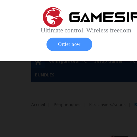
Accueil
Contact
Plan du site
Service Cl
Magasin 
Ultimate control. Wireless freedom
Order now
Configurateur PC
Setup Gamer
PC
BUNDLES
Accueil
Périphériques
Kits claviers/souris
B