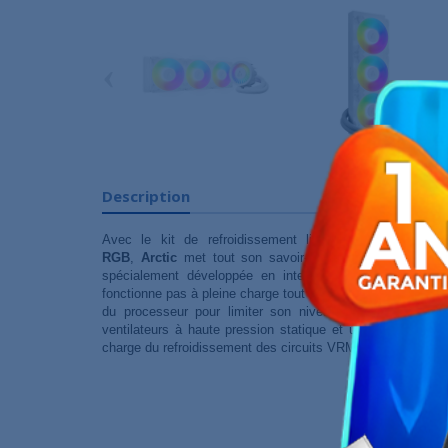
‹
Description
Avec le kit de refroidissement liquide pour CPU tout
RGB
,
Arctic
met tout son savoir-faire au service du g
spécialement développée en interne et contrôlée par
fonctionne pas à pleine charge tout le temps, mais ajuste 
du processeur pour limiter son niveau sonore au repos
ventilateurs à haute pression statique et un autre venti
charge du refroidissement des circuits VRM de la carte mèr