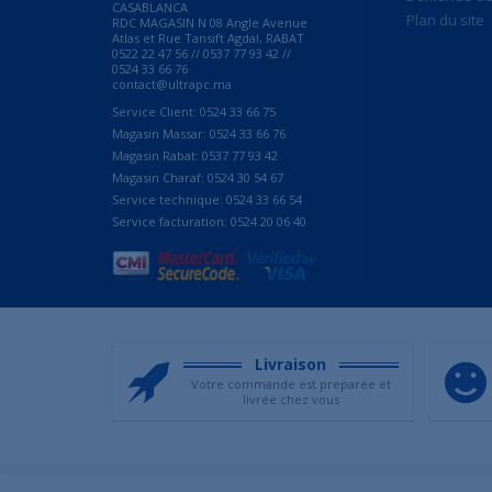
CASABLANCA
Plan du site
RDC MAGASIN N 08 Angle Avenue
Atlas et Rue Tansift Agdal, RABAT
0522 22 47 56 // 0537 77 93 42 //
0524 33 66 76
contact@ultrapc.ma
Service Client: 0524 33 66 75
Magasin Massar: 0524 33 66 76
Magasin Rabat: 0537 77 93 42
Magasin Charaf: 0524 30 54 67
Service technique: 0524 33 66 54
Service facturation: 0524 20 06 40
Livraison
Votre commande est preparée et
livrée chez vous