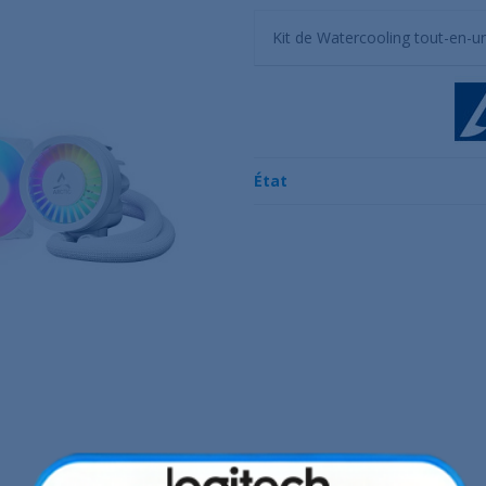
Kit de Watercooling tout-en-
État