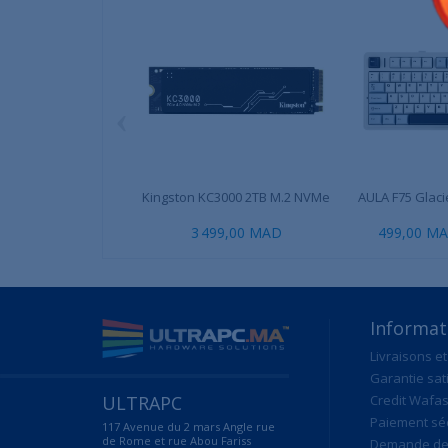
‹
Kingston KC3000 2TB M.2 NVMe
AULA F75 Glacie
3 499,00 MAD
499,00 M
Informat
Livraisons et
Garantie sat
ULTRAPC
Credit Wafas
Paiement sé
117 Avenue du 2 mars Angle rue
de Rome et rue Abou Fariss
Demande de 