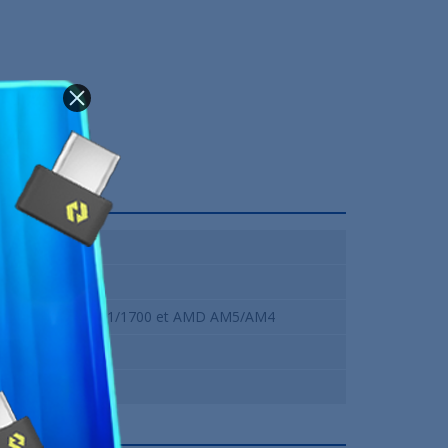
360 mm
3 x 120 mm
Intel LGA1851/1700 et AMD AM5/AM4
Arctic
12 Mois