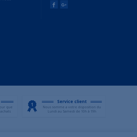
Service client
our que
Nous somme a votre disposition du
 achats
Lundi au Samedi de 10h à 19h