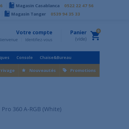
76
Magasin Casablanca
0522 22 47 56
Magasin Tanger
0539 94 35 33
0
Votre compte
Panier
(vide)
Bienvenue
Identifiez-vous
iques
Console
Chaise&Bureau
rrivage
Nouveautés
Promotions
II Pro 360 A-RGB (White)