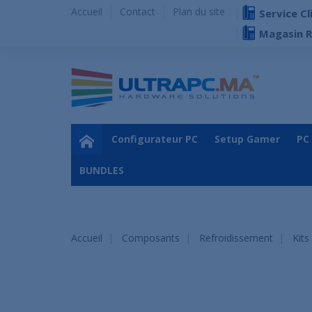
Accueil
Contact
Plan du site
Service Cl
Magasin 
Configurateur PC
Setup Gamer
PC
BUNDLES
Accueil
Composants
Refroidissement
Kits