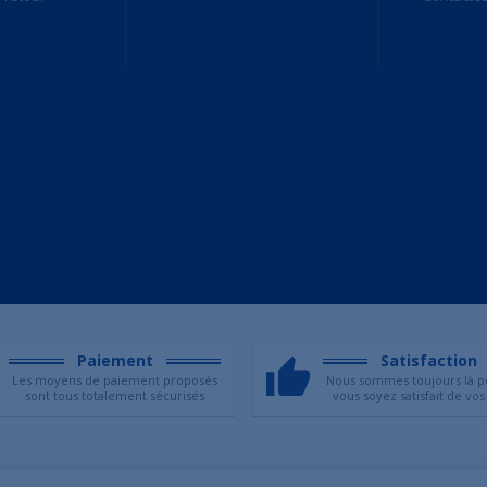
Paiement
Satisfaction
Les moyens de paiement proposés
Nous sommes toujours là p
sont tous totalement sécurisés
vous soyez satisfait de vos