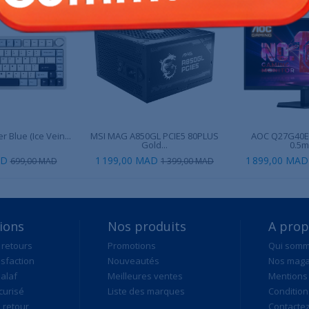
r Blue (Ice Vein...
MSI MAG A850GL PCIE5 80PLUS
AOC Q27G40E 
Gold...
0.5ms
AD
1 199,00 MAD
1 899,00 MAD
699,00 MAD
1 399,00 MAD
ions
Nos produits
A pro
 retours
Promotions
Qui som
isfaction
Nouveautés
Nos maga
alaf
Meilleures ventes
Mentions 
curisé
Liste des marques
Condition
retour
Contacte