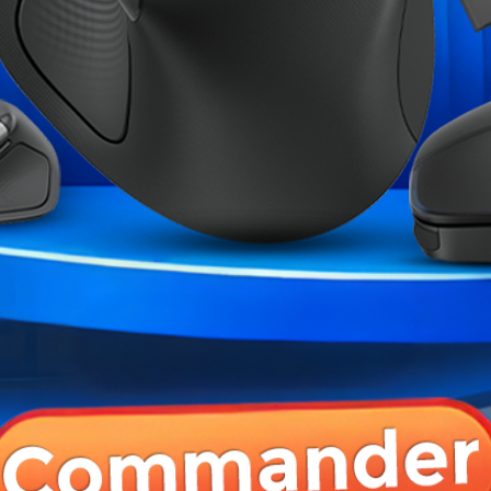
ME CATÉGORIE :
ft II LCD-C 360R...
DeepCool LQ360 Ultra ARGB
MSI MAG COREL
Black
Bla
AD
1 499,00 MAD
899,00 MAD
2 199,00 MAD
1 799,00 MAD
 PRODUIT ONT ÉGALEMENT ACHETÉ :