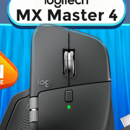
›
Fiche technique
-en-un
Liquid Freezer III Pro A-
Dimensions du radiateur
aming grâce à une pompe améliorée
 PWM. Grâce à ce système, elle ne
Ventilateur(s)
son fonctionnement sur la température
. L'ensemble est complété par des
Support du processeur
lateur de 60 mm près de la pompe en
e.
Marque
Garantie
Références spécifiques