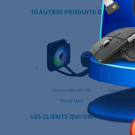
10 AUTRES PRODUITS DANS LA MÊ
‹
Aerocool Mirage L120
Lian Li HydroShi
799,00 MAD
1 919,00 M
LES CLIENTS QUI ONT ACHETÉ CE