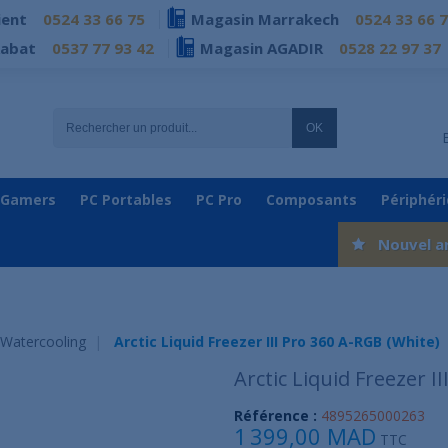
ient
0524 33 66 75
Magasin Marrakech
0524 33 66 
Rabat
0537 77 93 42
Magasin AGADIR
0528 22 97 37
OK
 Gamers
PC Portables
PC Pro
Composants
Périphér
Nouvel a
 Watercooling
Arctic Liquid Freezer III Pro 360 A-RGB (White)
Arctic Liquid Freezer I
Référence :
4895265000263
1 399,00 MAD
TTC