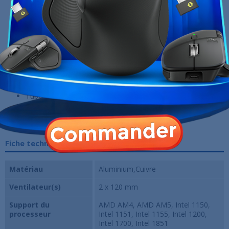
Vitesse des ventilateurs :
600 à 2400 RPM
Débit d'air maximal :
72,04 CFM
Pression statique :
3,48 mmAq
Niveau sonore maximal :
≤ 38,71 dB(A)
Roulements
Hydro Bearing
pour un fonctionnement
silencieux et durable
Éclairage
ARGB
sur la pompe et les deux ventilateurs
Synchronisation avec les cartes mères compatibles
5V
ARGB
Connecteurs PWM 4 broches et ARGB 3 broches (+5V-D-G)
Tubes renforcés de
410 mm
pour une installation simplifiée
Compatible avec la majorité des boîtiers acceptant un
radiateur de
240 mm
Fiche technique
Matériau
Aluminium,Cuivre
Ventilateur(s)
2 x 120 mm
Support du
AMD AM4, AMD AM5, Intel 1150,
processeur
Intel 1151, Intel 1155, Intel 1200,
Intel 1700, Intel 1851