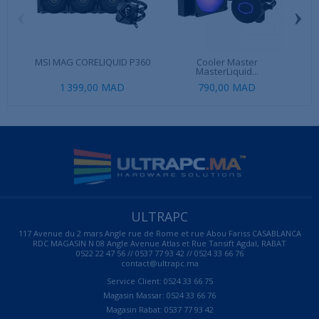
‹
›
MSI MAG CORELIQUID P360
Cooler Master
MasterLiquid...
1 399,00 MAD
790,00 MAD
79
ULTRAPC
117 Avenue du 2 mars Angle rue de Rome et rue Abou Fariss CASABLANCA
RDC MAGASIN N 08 Angle Avenue Atlas et Rue Tansift Agdal, RABAT
0522 22 47 56 // 0537 77 93 42 // 0524 33 66 76
contact@ultrapc.ma
Service Client: 0524 33 66 75
Magasin Massar: 0524 33 66 76
Magasin Rabat: 0537 77 93 42