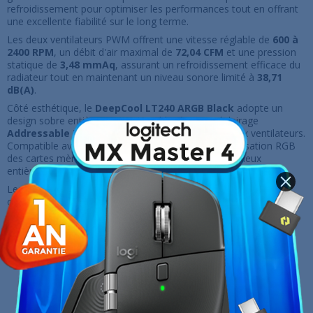
refroidissement pour optimiser les performances tout en offrant
une excellente fiabilité sur le long terme.
Les deux ventilateurs PWM offrent une vitesse réglable de
600 à
2400 RPM
, un débit d'air maximal de
72,04 CFM
et une pression
statique de
3,48 mmAq
, assurant un refroidissement efficace du
radiateur tout en maintenant un niveau sonore limité à
38,71
dB(A)
.
Côté esthétique, le
DeepCool LT240 ARGB Black
adopte un
design sobre entièrement noir, sublimé par un éclairage
Addressable RGB (ARGB)
intégré à la pompe et aux ventilateurs.
Compatible avec les principaux logiciels de synchronisation RGB
des cartes mères, il permet de créer des effets lumineux
entièrement personnalisables.
Les ventilateurs sont équipés de
roulements Hydro Bearing
,
offrant un fonctionnement silencieux, une excellente stabilité et
une longue durée de vie.
Caractéristiques principales
Watercooling AIO haute performance
240 mm
Design élégant entièrement noir
Radiateur en aluminium de
282 × 120 × 27 mm
Pompe haute performance à
3400 RPM
Deux ventilateurs PWM
120 mm