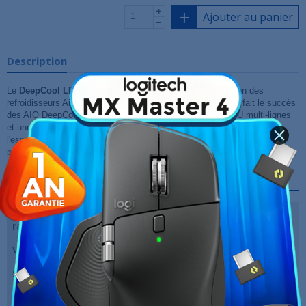
Ajouter au panier
Description
Le
DeepCool LD240
est un saut dans la prochaine évolution des
refroidisseurs AiO de DeepCool. Vous retrouvez tout ce qui fait le succès
des AIO DeepCool avec l'inclusion d'un écran d'état du CPU multi-lignes
et une pompe de 5ème génération avec moteur triphasé. Libérez de
l'espace sur votre bureau en déplaçant le logiciel de surveillance du
processeur de votre écran vers la pompe de votre tour d'ordinateur.
Fiche technique
Dimensions du
28 2x 120 x 52 mm
radiateur
Ventilateur(s)
2 x 120 mm
Support du
AMD AM4 AMD AM5 Intel 1150
processeur
Intel 1151 Intel 1155 Intel 1200 Intel
1700