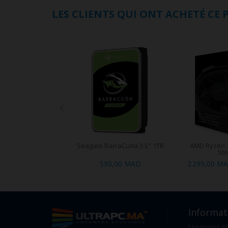
LES CLIENTS QUI ONT ACHETÉ CE
‹
Seagate BarraCuda 3.5" 1TB
AMD Ryzen 7
Ste
590,00 MAD
2 299,00 M
Informat
Livraisons et