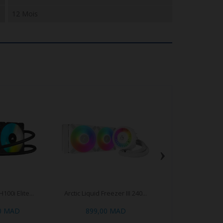
12 Mois
›
100i Elite...
Arctic Liquid Freezer III 240...
Asus ROG Ryuo
00 MAD
899,00 MAD
2 190,00