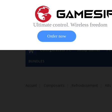
Accueil
Contact
Plan du site
Service Cl
Magasin 
Ultimate control. Wireless freedom
Order now
Configurateur PC
Setup Gamer
PC
BUNDLES
Accueil
Composants
Refroidissement
Kits