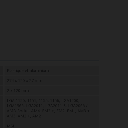
Plastique et aluminium
274 x 120 x 27 mm
2 x 120 mm
LGA 1150, 1151, 1155, 1156, LGA1200,
LGA1366, LGA2011, LGA2011-3, LGA2066 /
AMD Socket AM4, FM2 +, FM2, FM1, AM3 +,
AM3, AM2 +, AM2
MSI