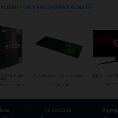
 PRODUIT ONT ÉGALEMENT ACHETÉ :
 5700G Wraith
Tapis de Souris Gamer Souple...
MSI Optix G271 2
alth...
AD
200,00 MAD
2 690,
2 499,00 MAD
ions
Nos produits
A pro
 retours
Promotions
Qui som