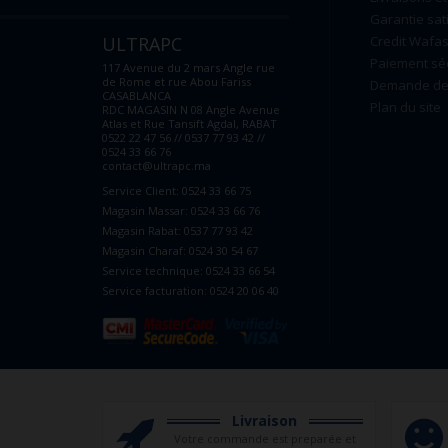
Garantie sat
ULTRAPC
Credit Wafas
Paiement sé
117 Avenue du 2 mars Angle rue
de Rome et rue Abou Fariss
Demande de 
CASABLANCA
Plan du site
RDC MAGASIN N 08 Angle Avenue
Atlas et Rue Tansift Agdal, RABAT
0522 22 47 56 // 0537 77 93 42 //
0524 33 66 76
contact@ultrapc.ma
Service Client: 0524 33 66 75
Magasin Massar: 0524 33 66 76
Magasin Rabat: 0537 77 93 42
Magasin Charaf: 0524 30 54 67
Service technique: 0524 33 66 54
Service facturation: 0524 20 06 40
Livraison
Votre commande est preparée et