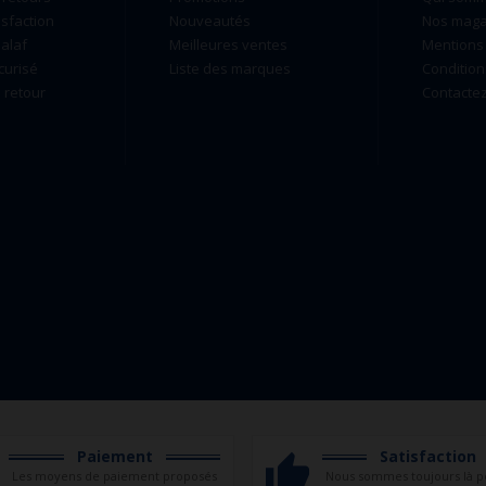
isfaction
Nouveautés
Nos maga
alaf
Meilleures ventes
Mentions 
curisé
Liste des marques
Condition
retour
Contacte
Paiement
Satisfaction
Les moyens de paiement proposés
Nous sommes toujours là p