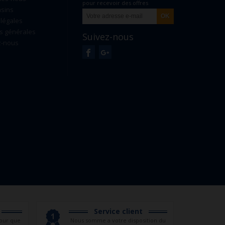
pour recevoir des offres
sins
exclusives
légales
s générales
Suivez-nous
z-nous
Service client
our que
Nous somme a votre disposition du