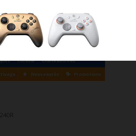
76
Magasin Casablanca
0522 22 47 56
Magasin Tanger
0539 94 35 33
0
Votre compte
Panier
(vide)
Bienvenue
Identifiez-vous
iques
Console
Chaise&Bureau
rrivage
Nouveautés
Promotions
240R