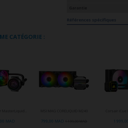
Garantie
Références spécifiques
ME CATÉGORIE :
 MasterLiquid...
MSI MAG CORELIQUID M240
Corsair iCue H
,00 MAD
799,00 MAD
1 999,
1 199,00 MAD