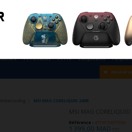
ient
0524 33 66 75
Magasin Marrakech
0524 33 66 
Rabat
0537 77 93 42
Magasin AGADIR
0528 22 97 37
OK
 Gamers
PC Portables
PC Pro
Composants
Périphér
Nouvel a
 Watercooling
MSI MAG CORELIQUID 240R
MSI MAG CORELIQUID 
Référence :
4719072697556
1 399,00 MAD
TTC