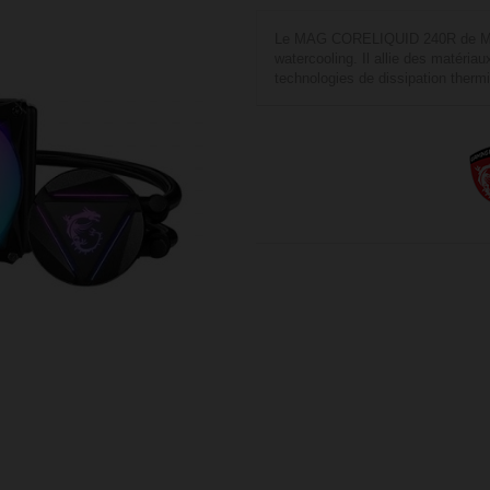
Le MAG CORELIQUID 240R de MSI 
watercooling. Il allie des matériau
technologies de dissipation ther