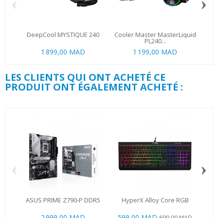
‹
›
DeepCool MYSTIQUE 240
Cooler Master MasterLiquid
NZX
PL240...
1 899,00 MAD
1 199,00 MAD
LES CLIENTS QUI ONT ACHETÉ CE
PRODUIT ONT ÉGALEMENT ACHETÉ :
‹
›
ASUS PRIME Z790-P DDR5
HyperX Alloy Core RGB
Ul
2 999,00 MAD
599,00 MAD
699,00 MAD