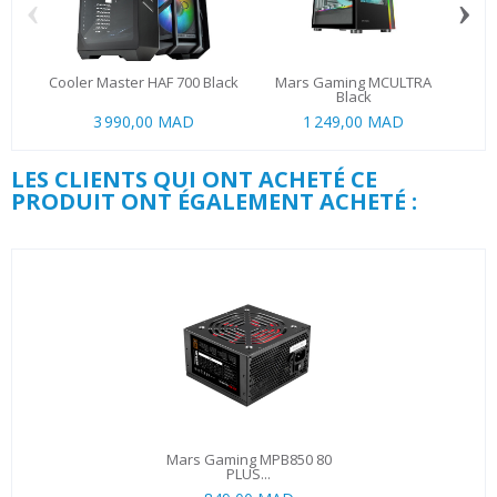
‹
›
Cooler Master HAF 700 Black
Mars Gaming MCULTRA
Th
Black
3 990,00 MAD
1 249,00 MAD
LES CLIENTS QUI ONT ACHETÉ CE
PRODUIT ONT ÉGALEMENT ACHETÉ :
Mars Gaming MPB850 80
PLUS...