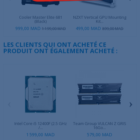
Cooler Master Elite 681
NZXT Vertical GPU Mounting
Co
(Black)
Kit...
999,00 MAD
499,00 MAD
69
1 199,00 MAD
899,00 MAD
LES CLIENTS QUI ONT ACHETÉ CE
PRODUIT ONT ÉGALEMENT ACHETÉ :
‹
›
Intel Core i5 12400F (2.5 GHz
Team Group VULCAN Z GRIS
Tea
/...
16Go...
1 599,00 MAD
579,00 MAD