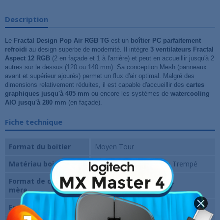
Description
Le
Fractal Design Pop Air RGB TG
est un
boîtier PC parfaitement
refroidi
au design superbe de modernité. Il intègre
3 ventilateurs Fractal
Aspect 12 RGB
(2 en façade et 1 à l'arrière) et peut en accueillir jusqu'à 2
autres sur le dessus (120 ou 140 mm). Sa conception Mesh (panneaux
avant et supérieur ajourés) permet un flux d'air optimal. Malgré des
dimensions relativement réduites, il est capable d'accueillir des
cartes
graphiques jusqu'à 405 mm
ou encore les systèmes de
watercooling
AIO jusqu'à 280 mm
(en façade).
Fiche technique
Format du boitier
Moyen Tour
Matériau boitier
Acier, Plastique et Verre Trempé
Format de carte
ATX, Micro ATX, Mini ITX
mère
Fenêtre
Oui