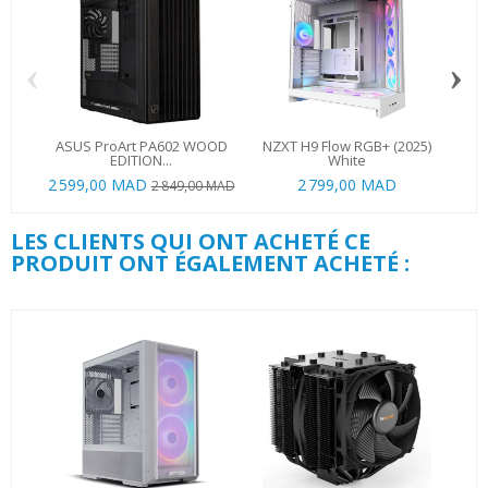
‹
›
ASUS ProArt PA602 WOOD
NZXT H9 Flow RGB+ (2025)
MS
EDITION...
White
2 599,00 MAD
2 799,00 MAD
2 849,00 MAD
LES CLIENTS QUI ONT ACHETÉ CE
PRODUIT ONT ÉGALEMENT ACHETÉ :