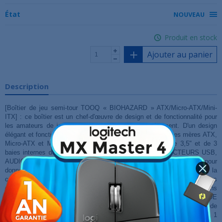
État
NOUVEAU
Produit en stock
Ajouter au panier
Description
[Boîtier de jeu semi-tour TOOQ « BIOHAZARD » ATX/Micro-ATX/Mini-
ITX] : ce boîtier est un chef-d'œuvre de design et de fonctionnalité pour
les amateurs de jeux et de personnalisation d'équipement. D'un design
élégant et fonctionnel, il est conçu pour s'adapter aux cartes mères ATX,
Micro-ATX et Mini-ITX. Il dispose de 2 baies internes de 3,5" et de 3
baies internes de 2,5". PANNEAU AVANT AVEC CONNECTEURS USB,
AUDIO ET RVB : Le panneau avant comprend un éclairage RVB pour
donner une touche dynamique à votre configuration de jeu. De plus, la
connectique avant comprend 1 port USB 3.0, 2 ports USB 2.0 et des
connecteurs audio HD, pour répondre à vos différents besoins
d'utilisation. PERSONNALISATION DU SYSTÈME DE
REFROIDISSEMENT : Il est équipé d'un système de ventilation RGB de
haute qualité, avec 3 ventilateurs RGBF de 120 mm à l'avant et 1