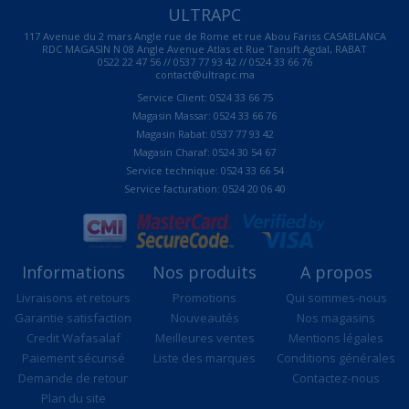
ULTRAPC
117 Avenue du 2 mars Angle rue de Rome et rue Abou Fariss CASABLANCA
RDC MAGASIN N 08 Angle Avenue Atlas et Rue Tansift Agdal, RABAT
0522 22 47 56 // 0537 77 93 42 // 0524 33 66 76
contact@ultrapc.ma
Service Client: 0524 33 66 75
Magasin Massar: 0524 33 66 76
Magasin Rabat: 0537 77 93 42
Magasin Charaf: 0524 30 54 67
Service technique: 0524 33 66 54
Service facturation: 0524 20 06 40
Informations
Nos produits
A propos
Livraisons et retours
Promotions
Qui sommes-nous
Garantie satisfaction
Nouveautés
Nos magasins
Credit Wafasalaf
Meilleures ventes
Mentions légales
Paiement sécurisé
Liste des marques
Conditions générales
Demande de retour
Contactez-nous
Plan du site