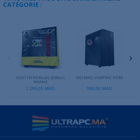
CATÉGORIE :
‹
›
NZXT H510i Rivals (Edition
MSI MAG VAMPIRIC 010M
Co
limitée)
1 299,00 MAD
990,00 MAD
1 2