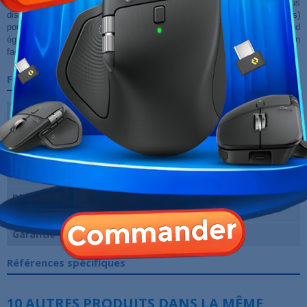
ventilateur RGBF de 120 mm à l'arrière. En revanche, en haut, vous
disposez d'un espace pour installer 2 ventilateurs de 120 mm (non inclus)
pour améliorer et personnaliser le refroidissement à votre guise. Il prend
également en charge le liquide de refroidissement jusqu'à 280 mm en
façade.
Fiche technique
Format du boitier
Moyen Tour
Matériau boitier
Verre Trempé
Format de carte
ATX, Micro ATX, Mini ITX
mère
Dimensions (L x H x
‎36.5 x 20 x 45.5 centimètres
P)
Garantie
12 Mois
Références spécifiques
10 AUTRES PRODUITS DANS LA MÊME