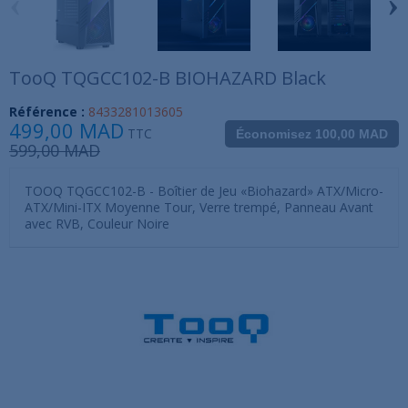
‹
›
TooQ TQGCC102-B BIOHAZARD Black
Référence :
8433281013605
499,00 MAD
TTC
Économisez 100,00 MAD
599,00 MAD
TOOQ TQGCC102-B - Boîtier de Jeu «Biohazard» ATX/Micro-
ATX/Mini-ITX Moyenne Tour, Verre trempé, Panneau Avant
avec RVB, Couleur Noire