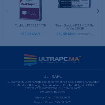
‹
›
Toshiba P300 3.5" 1TB
TeamGroup MP33 M.2 PCIe
Cor
NVMe 256GB
499,00 MAD
239,00 MAD
269,00 MAD
ULTRAPC
117 Avenue du 2 mars Angle rue de Rome et rue Abou Fariss CASABLANCA
RDC MAGASIN N 08 Angle Avenue Atlas et Rue Tansift Agdal, RABAT
0522 22 47 56 // 0537 77 93 42 // 0524 33 66 76
contact@ultrapc.ma
Service Client: 0524 33 66 75
Magasin Massar: 0524 33 66 76