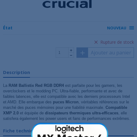
État
NOUVEAU
Rupture de stock
Ajouter au panier
Description
La
RAM Ballistix Red RGB DDR4
est parfaite pour les gamers, les
overclockers et le modding PC. Ultra-fiable, performante et avec de
faibles latences, elle est compatible avec les derniers processeurs Intel
et AMD. Elle embarque des
puces Micron
, véritables références sur le
marché des puces mémoires pour une fiabilité maximale.
Compatible
XMP 2.0
et équipée de
dissipateurs thermiques ultra-efficaces
, elle
satisfera également les power users et fans de performances extrêmes.
Fiche technique