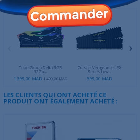
‹
›
TeamGroup Delta RGB
Corsair Vengeance LPX
King
32Go...
Series Low...
1 399,00 MAD
599,00 MAD
1 499,00 MAD
LES CLIENTS QUI ONT ACHETÉ CE
PRODUIT ONT ÉGALEMENT ACHETÉ :