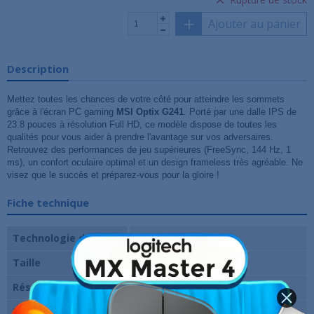
Ajouter au panier
Description
Mettez toutes les chances de votre côté pour atteindre les sommets
grâce à l'écran PC gaming
MSI Optix G241
. Porté par une dalle IPS de
23.8 pouces à résolution Full HD, ce modèle dispose de toutes les
qualités pour vous aider à prendre l'avantage sur vos adversaires.
Retrouvez des performances de jeu supérieures (FreeSync, 144 Hz, 1
ms), un confort oculaire optimal et un design frameless très agréable. Ne
visez que le succès et préparez-vous pour la gloire !
Fiche technique
Technologie de dalle
IPS
Taille
24 pouces
Résolution
1920 x 1080 pixels (FHD)
Fréquence verticale
144 Hz