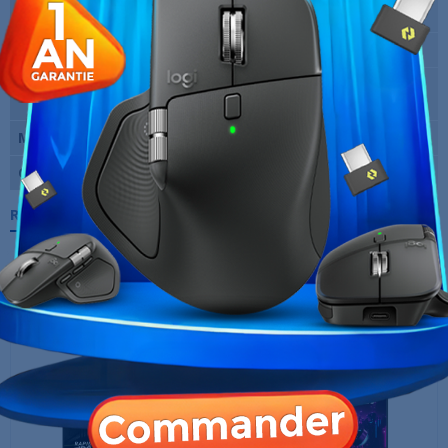
maxi
Temps de réponse
1 ms
Entrées vidéo
1 x DisplayPort Femelle, 2 x HDMI
Femelle
Marque
MSI
Garantie
12 Mois
Références spécifiques
10 AUTRES PRODUITS DANS LA MÊME
CATÉGORIE :