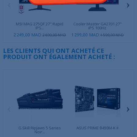
‹
›
MSI MAG 275QF 27" Rapid
Cooler Master GA2701 27"
MSI
IPS...
IPS 100Hz
2 249,00 MAD
1 299,00 MAD
2 2
2 699,00 MAD
1 599,00 MAD
LES CLIENTS QUI ONT ACHETÉ CE
PRODUIT ONT ÉGALEMENT ACHETÉ :
‹
›
G.Skill RipJaws 5 Series
ASUS PRIME B450M-K II
Ki
Noir...