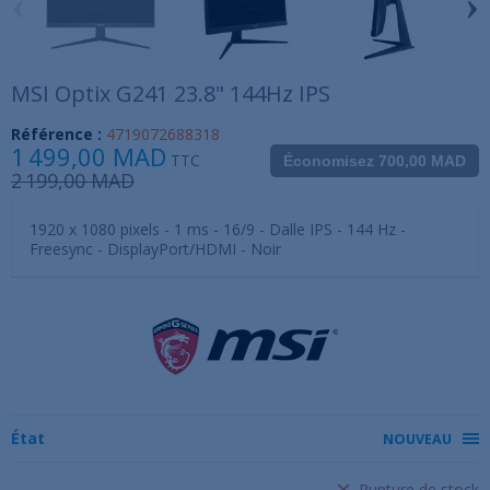
‹
›
MSI Optix G241 23.8" 144Hz IPS
Référence :
4719072688318
1 499,00 MAD
TTC
Économisez 700,00 MAD
2 199,00 MAD
1920 x 1080 pixels - 1 ms - 16/9 - Dalle IPS - 144 Hz -
Freesync - DisplayPort/HDMI - Noir
État
NOUVEAU
Rupture de stock