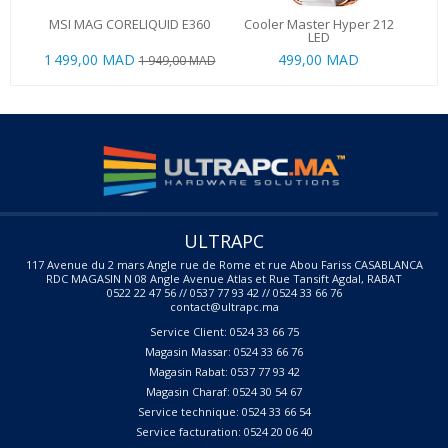
MSI MAG CORELIQUID E360
Cooler Master Hyper 212
Lia
LED
1 499,00 MAD
499,00 MAD
1 8
1 949,00 MAD
ULTRAPC
117 Avenue du 2 mars Angle rue de Rome et rue Abou Fariss CASABLANCA
RDC MAGASIN N 08 Angle Avenue Atlas et Rue Tansift Agdal, RABAT
0522 22 47 56 // 0537 77 93 42 // 0524 33 66 76
contact@ultrapc.ma
Service Client: 0524 33 66 75
Magasin Massar: 0524 33 66 76
Magasin Rabat: 0537 77 93 42
Magasin Charaf: 0524 30 54 67
Service technique: 0524 33 66 54
Service facturation: 0524 20 06 40