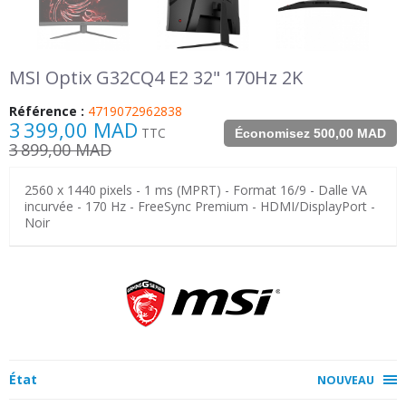
MSI Optix G32CQ4 E2 32" 170Hz 2K
Référence :
4719072962838
3 399,00 MAD
TTC
Économisez 500,00 MAD
3 899,00 MAD
2560 x 1440 pixels - 1 ms (MPRT) - Format 16/9 - Dalle VA
incurvée - 170 Hz - FreeSync Premium - HDMI/DisplayPort -
Noir
État
NOUVEAU