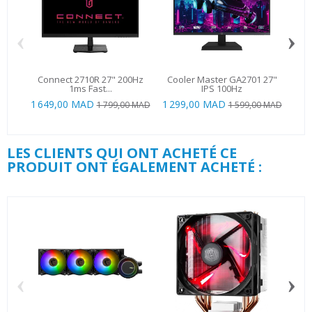
‹
›
Connect 2710R 27" 200Hz
Cooler Master GA2701 27"
AOC
1ms Fast...
IPS 100Hz
1 649,00 MAD
1 299,00 MAD
99
1 799,00 MAD
1 599,00 MAD
LES CLIENTS QUI ONT ACHETÉ CE
PRODUIT ONT ÉGALEMENT ACHETÉ :
‹
›