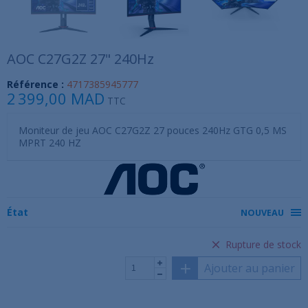
AOC C27G2Z 27" 240Hz
Référence :
4717385945777
2 399,00 MAD
TTC
Moniteur de jeu AOC C27G2Z 27 pouces 240Hz GTG 0,5 MS
MPRT 240 HZ
État
NOUVEAU
Rupture de stock
Ajouter au panier