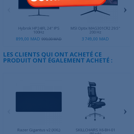
‹
›
Hybrok HP24IFL 24" IPS
MSI Optix MAG301CR2 29.5"
S
100Hz
200 Hz
899,00 MAD
3 749,00 MAD
999,00 MAD
LES CLIENTS QUI ONT ACHETÉ CE
PRODUIT ONT ÉGALEMENT ACHETÉ :
‹
›
Razer Gigantus v2 (XXL)
SKILLCHAIRS X6-BH-01
Ul
(Black)