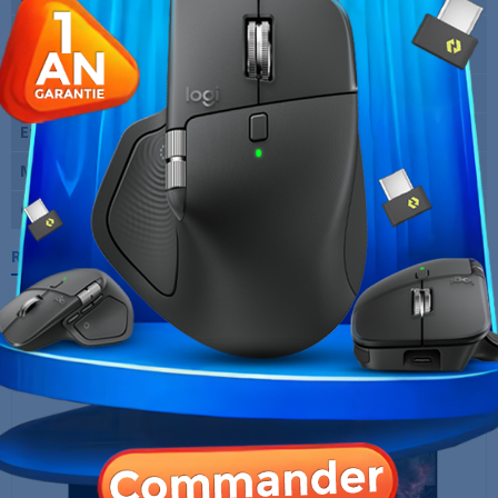
Fréquence verticale
240 Hz
maxi
Temps de réponse
0.5 ms
Entrées vidéo
HDMI et DisplayPort
Marque
AOC
Garantie
12 Mois
Références spécifiques
10 AUTRES PRODUITS DANS LA MÊME
CATÉGORIE :