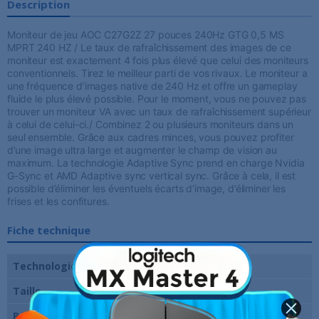
Description
Moniteur de jeu AOC C27G2Z 27 pouces 240Hz GTG 0,5 MS
MPRT 240 HZ / Le taux de rafraîchissement des images de ce
moniteur est exactement 4 fois plus élevé que celui des moniteurs
conventionnels. Tirez le meilleur parti de vos rivaux. Le moniteur a
une fréquence d’images native de 240 Hz et offre un gameplay
fluide le plus élevé possible. Pour le moment, vous ne pouvez pas
trouver un moniteur VA avec un taux de rafraîchissement supérieur
à celui de celui-ci./ Combinez 2 ou plusieurs moniteurs dans un
seul ensemble. Grâce aux cadres minces, vous pouvez profiter
d’une image ultra large et augmenter le champ de vision au
maximum. La technologie Adaptive Sync prend en charge Nvidia
G-Sync et AMD Adaptive sync vertical sync. Grâce à cela, il est
possible d’éliminer les éventuels écarts d’image, d’éliminer les
frises et les confitures.
Fiche technique
Technologie de dalle
VA
Taille
27 pouces
Résolution
1920 x 1080 pixels (FHD)