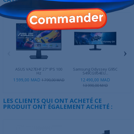
‹
›
ASUS VA27EHF 27" IPS 100
Samsung Odyssey G95C
MSI
Hz
S49CG954EU...
1 599,00 MAD
12 490,00 MAD
1 799,00 MAD
13 990,00 MAD
LES CLIENTS QUI ONT ACHETÉ CE
PRODUIT ONT ÉGALEMENT ACHETÉ :