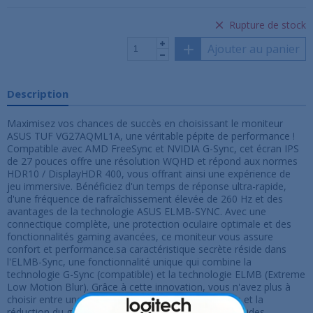
Rupture de stock
Ajouter au panier
Description
Maximisez vos chances de succès en choisissant le moniteur
ASUS TUF VG27AQML1A, une véritable pépite de performance !
Compatible avec AMD FreeSync et NVIDIA G-Sync, cet écran IPS
de 27 pouces offre une résolution WQHD et répond aux normes
HDR10 / DisplayHDR 400, vous offrant ainsi une expérience de
jeu immersive. Bénéficiez d'un temps de réponse ultra-rapide,
d'une fréquence de rafraîchissement élevée de 260 Hz et des
avantages de la technologie ASUS ELMB-SYNC. Avec une
connectique complète, une protection oculaire optimale et des
fonctionnalités gaming avancées, ce moniteur vous assure
confort et performance.sa caractéristique secrète réside dans
l'ELMB-Sync, une fonctionnalité unique qui combine la
technologie G-Sync (compatible) et la technologie ELMB (Extreme
Low Motion Blur). Grâce à cette innovation, vous n'avez plus à
choisir entre une fluidité parfaite sans déchirements et la
réduction du ghosting lors des moments d'action rapides.