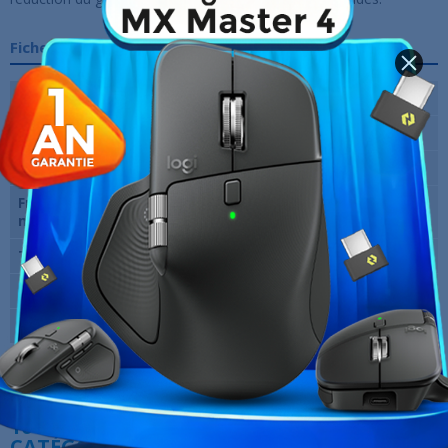
Fiche technique
Technologie de dalle
IPS
Taille
27 pouces
Résolution
2560 x 1440 pixels (2K)
Fréquence verticale
260 Hz
maxi
Temps de réponse
1 ms
Marque
ASUS
Garantie
12 Mois
Références spécifiques
10 AUTRES PRODUITS DANS LA MÊME
CATÉGORIE :