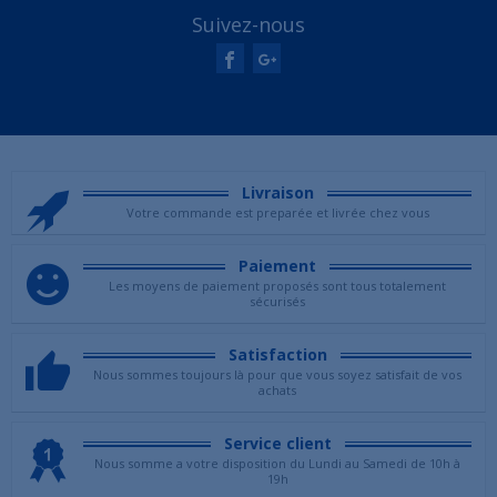
Suivez-nous
Livraison
Votre commande est preparée et livrée chez vous
Paiement
Les moyens de paiement proposés sont tous totalement
sécurisés
Satisfaction
Nous sommes toujours là pour que vous soyez satisfait de vos
achats
Service client
Nous somme a votre disposition du Lundi au Samedi de 10h à
19h