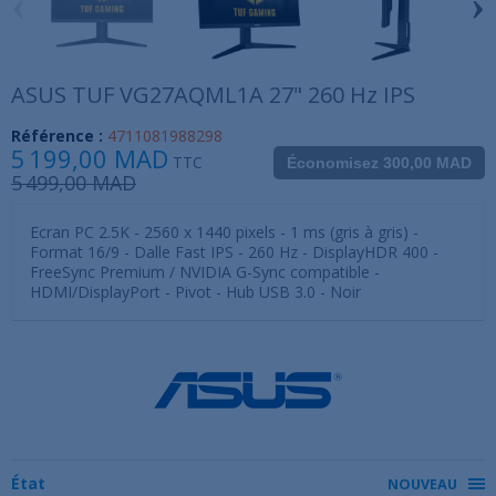
‹
›
ASUS TUF VG27AQML1A 27" 260 Hz IPS
Référence :
4711081988298
5 199,00 MAD
TTC
Économisez 300,00 MAD
5 499,00 MAD
Ecran PC 2.5K - 2560 x 1440 pixels - 1 ms (gris à gris) -
Format 16/9 - Dalle Fast IPS - 260 Hz - DisplayHDR 400 -
FreeSync Premium / NVIDIA G-Sync compatible -
HDMI/DisplayPort - Pivot - Hub USB 3.0 - Noir
État
NOUVEAU