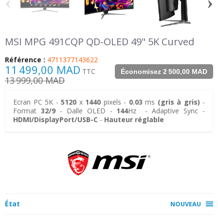
‹
›
MSI MPG 491CQP QD-OLED 49" 5K Curved
Référence :
4711377143622
11 499,00 MAD
TTC
Économisez 2 500,00 MAD
13 999,00 MAD
Ecran PC 5K -
5120
x
1440
pixels -
0.03
ms
(gris à gris)
-
Format
32/9
- Dalle OLED -
144
Hz - Adaptive Sync -
HDMI/DisplayPort/USB-C
-
Hauteur réglable
État
NOUVEAU