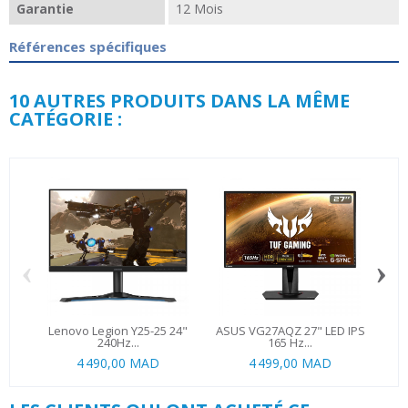
Garantie
12 Mois
Références spécifiques
10 AUTRES PRODUITS DANS LA MÊME
CATÉGORIE :
‹
›
Lenovo Legion Y25-25 24"
ASUS VG27AQZ 27" LED IPS
AO
240Hz...
165 Hz...
4 490,00 MAD
4 499,00 MAD