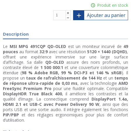
Produit en stock
Ajouter au panier
Description
Le
MSI MPG 491CQP QD-OLED
est un moniteur incurvé de
49
pouces
au format
32:9
avec une résolution
5120 × 1440 (DQHD)
,
offrant une expérience immersive sur une large surface
d’affichage. Sa dalle
QD-OLED
assure des noirs profonds, un
contraste élevé de
1 500 000:1
et une couverture colorimétrique
étendue (
98 % Adobe RGB, 99 % DCI-P3 et 146 % sRGB
). Il
propose un
taux de rafraîchissement de 144 Hz
et un
temps
de réponse ultra-rapide de 0,03 ms
, avec la technologie
AMD
FreeSync Premium Pro
pour une fluidité optimale. Compatible
DisplayHDR True Black 400
, il améliore les contrastes et la
qualité d’image. La connectique comprend
DisplayPort 1.4a,
HDMI 2.1 et USB-C avec Power Delivery 90 W
, ainsi que des
ports USB et une sortie audio. Il intègre également les fonctions
PIP/PBP
et des réglages ergonomiques pour plus de confort
d’utilisation.