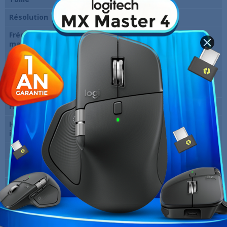
Résolution
2560 x 1440 pixels (2K)
Fréquence verticale
180 Hz
maxi
Temps de réponse
1 ms
Entrées vidéo
2 X HDMI Femelle/ 1 X DisplayPort
Femelle
Hauteur réglable
Oui
Haut-parleurs
Non
intégrés
Pivot
Oui
Marque
MSI
Garantie
12 Mois
Références spécifiques