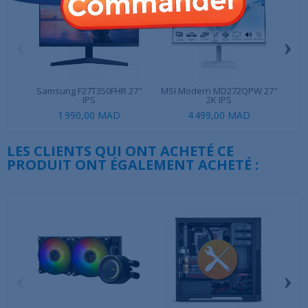
‹
›
Samsung F27T350FHR 27"
MSI Modern MD272QPW 27"
MSI 
IPS
2K IPS
1 990,00 MAD
4 499,00 MAD
LES CLIENTS QUI ONT ACHETÉ CE
PRODUIT ONT ÉGALEMENT ACHETÉ :
‹
›