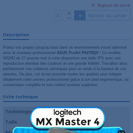
Rupture de stock
Ajouter au panier
Description
Portez vos projets jusqu'au bout dans un environnement visuel optimisé
avec le moniteur professionnel
ASUS ProArt PA278QV
! Ce modèle
WQHD de 27 pouces met à votre disposition une dalle IPS avec une
reproduction étendue des couleurs et une grande fidélité. Travaillez alors
parfaitement vos créations artistiques pour un rendu à la hauteur de vos
attentes. De plus, cet écran possède toutes les qualités pour intégrer
idéalement votre univers professionnel grâce à son pied ergonomique, sa
connectique complète et son confort oculaire supérieur.
Fiche technique
Technologie de dalle
IPS
Taille
27 pouces
Résolution
2560 x 1440 pixels (2K)