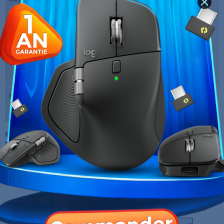
Fréquence verticale
60 Hz
maxi
Temps de réponse
5 ms
Entrées vidéo
1 x DisplayPort Femelle, 1 x Mini
DisplayPort, 1 x HDMI Femelle, 1 x
DVI Femelle
Marque
ASUS
Garantie
12 Mois
Références spécifiques
10 AUTRES PRODUITS DANS LA MÊME
CATÉGORIE :