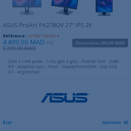
ASUS ProArt PA278QV 27" IPS 2K
Référence :
4718017603614
4 499,00 MAD
TTC
Économisez 800,00 MAD
5 299,00 MAD
2560 x 1440 pixels - 5 ms (gris à gris) - Format 16/9 - Dalle
IPS - Adaptive-Sync - Pivot - DisplayPort/HDMI - Hub USB
3.0 - Argent/Noir
État
NOUVEAU