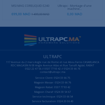
MSI MAG CORELIQUID E240
Ultrapc - Montage d'une
C
machine...
699,00 MAD
0,00 MAD
1 499,00 MAD
ULTRAPC
117 Avenue du 2 mars Angle rue de Rome et rue Abou Fariss CASABLANCA
RDC MAGASIN N 08 Angle Avenue Atlas et Rue Tansift Agdal, RABAT
0522 22 47 56 // 0537 77 93 42 // 0524 33 66 76
contact@ultrapc.ma
Service Client: 0524 33 66 75
Magasin Massar: 0524 33 66 76
Magasin Rabat: 0537 77 93 42
Magasin Charaf: 0524 30 54 67
Service technique: 0524 33 66 54
Service facturation: 0524 20 06 40