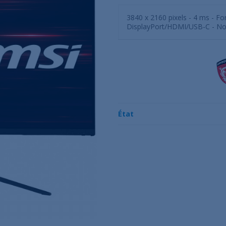
3840 x 2160 pixels - 4 ms - Fo
DisplayPort/HDMI/USB-C - No
État