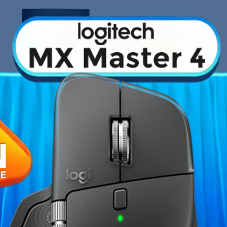
Fiche technique
merger au coeur de l'action avec
le
Technologie de dalle
s exigeants à la recherche du
alle VA 4K (3840 x 2160), afin de
Taille
DR ready, ce moniteur pourra apporter
es pour vous faire profiter de
Résolution
Fréquence verticale maxi
Temps de réponse
Entrées vidéo