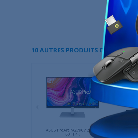
10 AUTRES PRODUITS DANS LA MÊ
‹
ASUS ProArt PA279CV 27" IPS
Samsung C3
60Hz 4K
Cu