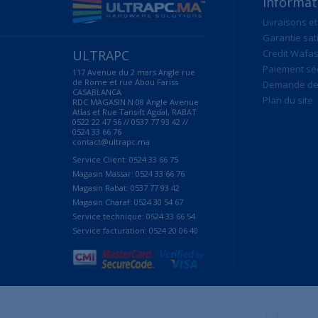
Informat
Livraisons et
Garantie sat
ULTRAPC
Credit Wafas
Paiement sé
117 Avenue du 2 mars Angle rue
de Rome et rue Abou Fariss
Demande de 
CASABLANCA
Plan du site
RDC MAGASIN N 08 Angle Avenue
Atlas et Rue Tansift Agdal, RABAT
0522 22 47 56 // 0537 77 93 42 //
0524 33 66 76
contact@ultrapc.ma
Service Client: 0524 33 66 75
Magasin Massar: 0524 33 66 76
Magasin Rabat: 0537 77 93 42
Magasin Charaf: 0524 30 54 67
Service technique: 0524 33 66 54
Service facturation: 0524 20 06 40