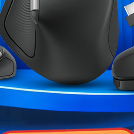
Marque
Garantie
Références spécifiques
ME CATÉGORIE :
2R500FHP 32"
ASUS TUF VG289Q 28" 4K IPS
XTRMLAB X24G14I
rved
IP