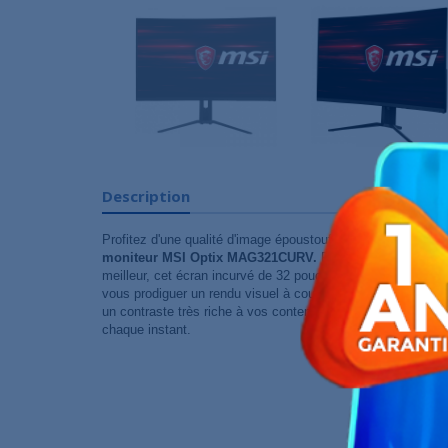
Description
Profitez d'une qualité d'image époustouflante pour vous im
moniteur MSI Optix MAG321CURV.
Pensé pour les joueur
meilleur, cet écran incurvé de 32 pouces est équipé d'une d
vous prodiguer un rendu visuel à couper le souffle. Étant H
un contraste très riche à vos contenus multimédia compatibl
chaque instant.