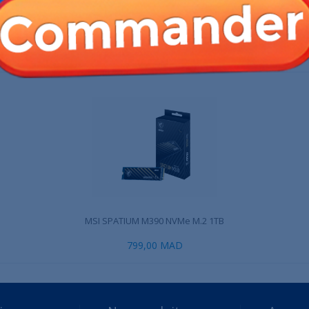
,00 MAD
4 199,00 MAD
849,00 MAD
 PRODUIT ONT ÉGALEMENT ACHETÉ :
MSI SPATIUM M390 NVMe M.2 1TB
799,00 MAD