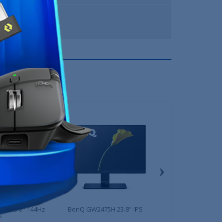
MSI
12 Mois
›
FF 23.8" 144Hz
BenQ GW2475H 23.8" IPS
Dell P2722H 27
S