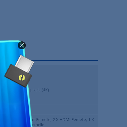
VA
32 pouces
3840 x 2160 pixels (4K)
60 Hz
4 ms
1 X DisplayPort Femelle, 2 X HDMI Femelle, 1 X
USB Type C Femelle