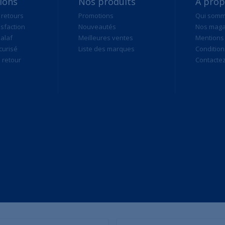
ions
Nos produits
A pro
 retours
Promotions
Qui som
isfaction
Nouveautés
Nos maga
alaf
Meilleures ventes
Mentions 
curisé
Liste des marques
Condition
retour
Contacte