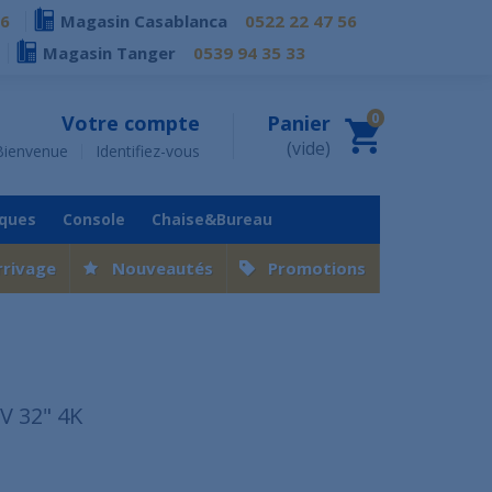
76
Magasin Casablanca
0522 22 47 56
Magasin Tanger
0539 94 35 33
0
Votre compte
Panier
(vide)
Bienvenue
Identifiez-vous
iques
Console
Chaise&Bureau
rrivage
Nouveautés
Promotions
V 32" 4K