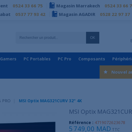
ient
0524 33 66 75
Magasin Marrakech
0524 33 66 
Rabat
0537 77 93 42
Magasin AGADIR
0528 22 97 37
OK
 Gamers
PC Portables
PC Pro
Composants
Périphér
Nouvel a
s PRO
MSI Optix MAG321CURV 32" 4K
MSI Optix MAG321CUR
Référence :
4719072623678
5 749,00 MAD
TTC