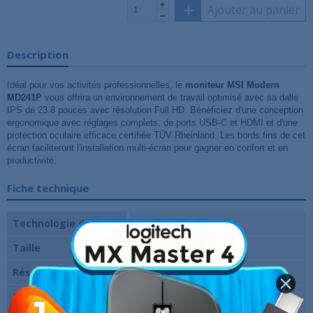
Ajouter au panier
Description
Idéal pour vos activités professionnelles, le
moniteur MSI Modern
MD241P
vous offrira un environnement de travail optimisé avec sa dalle
IPS de 23.8 pouces avec résolution Full HD. Bénéficiez d'une conception
ergonomique avec réglages complets, de ports USB-C et HDMI et d'une
protection oculaire efficace certifiée TÜV Rheinland. Les bords fins de cet
écran faciliteront l'installation multi-écran pour gagner en confort et en
productivité.
Fiche technique
Technologie de dalle
IPS
Taille
24 pouces
Résolution
1920 x 1080 pixels (FHD)
Fréquence verticale
75 Hz
maxi