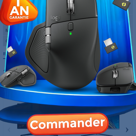
Temps de réponse
5 ms
Entrées vidéo
1 X HDMI Femelle, 1 X Type C
Marque
MSI
Garantie
12 Mois
Références spécifiques
10 AUTRES PRODUITS DANS LA MÊME
CATÉGORIE :
‹
›