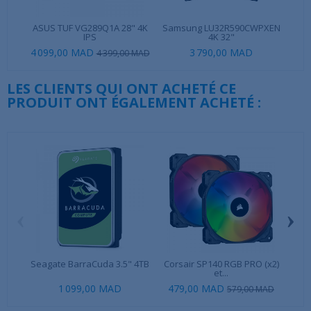
ASUS TUF VG289Q1A 28" 4K
Samsung LU32R590CWPXEN
MS
IPS
4K 32"
4 099,00 MAD
3 790,00 MAD
4 399,00 MAD
LES CLIENTS QUI ONT ACHETÉ CE
PRODUIT ONT ÉGALEMENT ACHETÉ :
‹
›
Seagate BarraCuda 3.5" 4TB
Corsair SP140 RGB PRO (x2)
Ki
et...
1 099,00 MAD
479,00 MAD
579,00 MAD