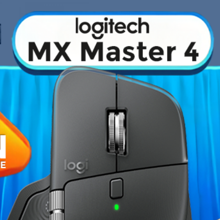
›
Fiche technique
 sur l'
architecture Ampère
, promet
Marque du chipset
es performances jamais atteintes
L'amélioration des rendements
Puce graphique
de flux
est au coeur de cette
tif est d'offrir une expérience de jeu
Fréquence du chipset
Force RTX 3000 sont tout
 par NVIDIA.
Unités de calcul
Quantité mémoire
Fréquence mémoire