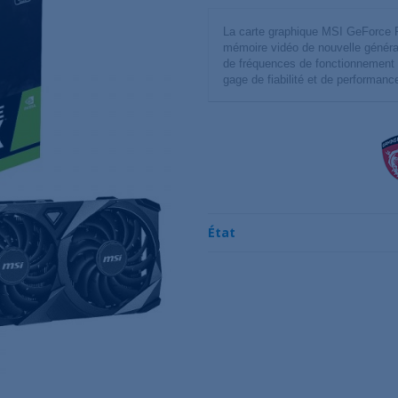
La carte graphique MSI GeForc
mémoire vidéo de nouvelle génér
de fréquences de fonctionnement 
gage de fiabilité et de performanc
État