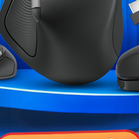
Marque
Garantie
Références spécifiques
ME CATÉGORIE :
Force RTX 4070
ZOTAC GAMING GeForce RTX
ZOTAC GeForce RTX
ER...
5070 TI...
,00 MAD
13 590,00 MAD
22 990,00 MAD