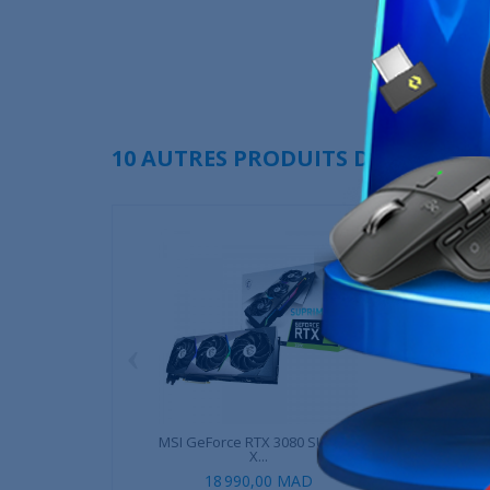
10 AUTRES PRODUITS DANS LA MÊ
‹
MSI GeForce RTX 3080 SUPRIM
Gigabyte Ge
X...
SUP
18 990,00 MAD
8 899