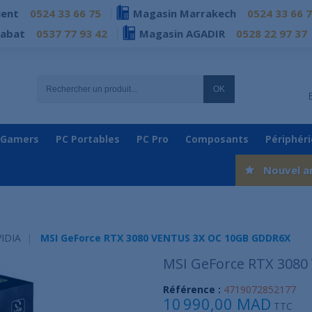
ient
0524 33 66 75
Magasin Marrakech
0524 33 66 
Rabat
0537 77 93 42
Magasin AGADIR
0528 22 97 37
OK
 Gamers
PC Portables
PC Pro
Composants
Périphér
Nouvel a
IDIA
MSI GeForce RTX 3080 VENTUS 3X OC 10GB GDDR6X
MSI GeForce RTX 308
Référence :
4719072852177
10 990,00 MAD
TTC