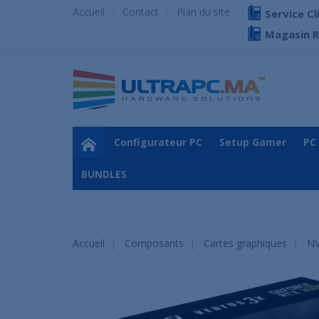
Accueil
Contact
Plan du site
Service Cl
Magasin 
Configurateur PC
Setup Gamer
PC
BUNDLES
Accueil
Composants
Cartes graphiques
NV