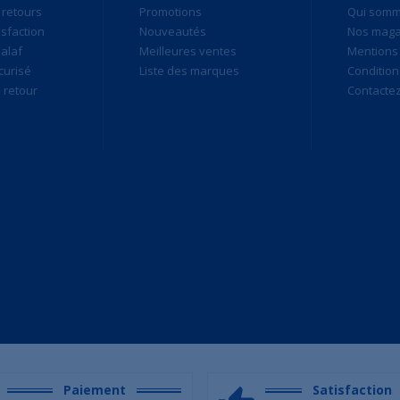
 retours
Promotions
Qui som
isfaction
Nouveautés
Nos maga
alaf
Meilleures ventes
Mentions 
curisé
Liste des marques
Condition
retour
Contacte
Paiement
Satisfaction