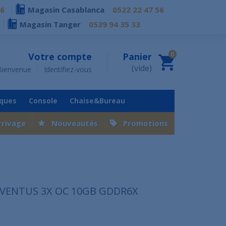
76
Magasin Casablanca
0522 22 47 56
Magasin Tanger
0539 94 35 33
0
Votre compte
Panier
(vide)
Bienvenue
Identifiez-vous
iques
Console
Chaise&Bureau
rrivage
Nouveautés
Promotions
0 VENTUS 3X OC 10GB GDDR6X