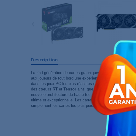
‹
Description
La 2nd génération de cartes graphiques
NVIDIA RTX
, basée
aux joueurs de tout bord une expérience de jeu ultime et d
dans les jeux PC les plus réalistes et les plus immersifs. 
des
coeurs RT
et
Tensor
ainsi que des
multiprocesseurs 
nouvelle architecture de haute technologie dont l'unique objec
ultime et exceptionnelle. Les cartes graphiques NVIDIA Ge
simplement les cartes les plus puissantes jamais conçues