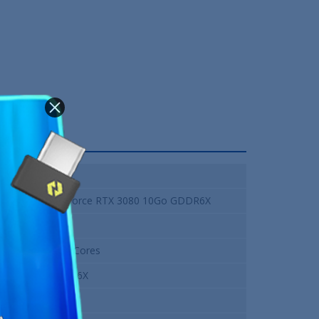
Nvidia
NVIDIA GeForce RTX 3080 10Go GDDR6X
1740 MHz
8704 CUDA Cores
10 Go GDDR6X
19000 Mhz