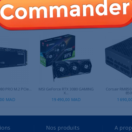
 PRODUIT ONT ÉGALEMENT ACHETÉ :
0 PRO M.2 PCIe...
MSI GeForce RTX 3080 GAMING
Corsair RM850
X...
85
,00 MAD
19 490,00 MAD
1 690,
ions
Nos produits
A pro