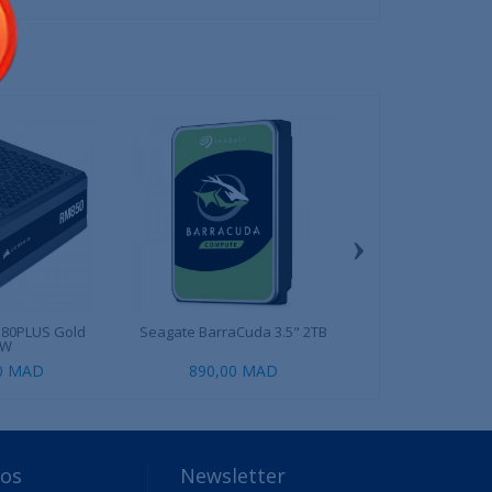
›
 80PLUS Gold
Seagate BarraCuda 3.5" 2TB
MSI MPG X570 G
0W
00 MAD
890,00 MAD
2 499,00
pos
Newsletter