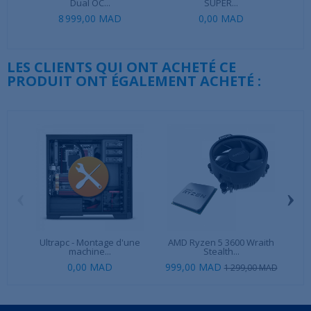
Dual OC...
SUPER...
8 999,00 MAD
0,00 MAD
LES CLIENTS QUI ONT ACHETÉ CE
PRODUIT ONT ÉGALEMENT ACHETÉ :
‹
›
Ultrapc - Montage d'une
AMD Ryzen 5 3600 Wraith
Log
machine...
Stealth...
0,00 MAD
999,00 MAD
1 299,00 MAD