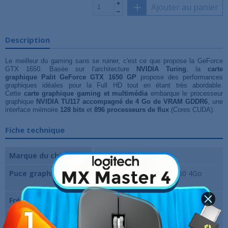
Ajouter au panier
Description
Le meilleur du gaming sans se ruiner, c'est ce que propose la GeForce
GTX 1650. Basée sur l'architecture
NVIDIA Turing
, la
carte
graphique
Palit GeForce GTX 1650 GP
propose des performances
graphiques idéales pour la Full HD tout en
étant très abordable.
Cette
carte graphique gaming et multimédia
embarque le processeur
graphique
NVIDIA TU117 accompagné de
4 Go de VRAM GDDR6
, une
interface mémoire
128 bits
et
896 processeurs de flux
(Cores CUDA).
Fiche technique
Marque du chipset
Nvidia
Puce graphique
NVIDIA GeForce GTX 1650 4Go
GDDR6
Fréquence du chipset
1590 MHz
Unités de calcul
896 CUDA Cores