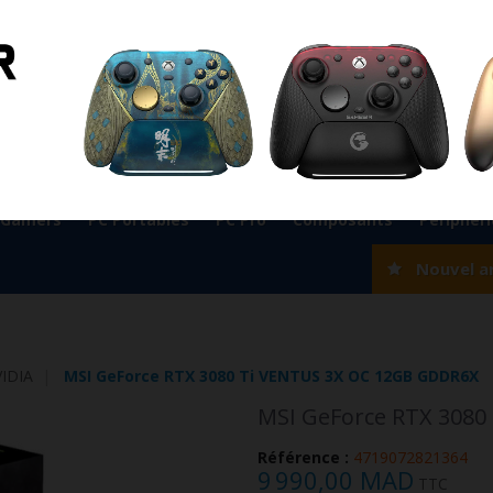
ient
0524 33 66 75
Magasin Marrakech
0524 33 66 
Rabat
0537 77 93 42
Magasin AGADIR
0528 22 97 37
OK
 Gamers
PC Portables
PC Pro
Composants
Périphér
Nouvel a
IDIA
MSI GeForce RTX 3080 Ti VENTUS 3X OC 12GB GDDR6X
MSI GeForce RTX 3080
Référence :
4719072821364
9 990,00 MAD
TTC