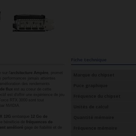
Fiche technique
 sur l'
architecture Ampère
, promet
Marque du chipset
es performances jamais atteintes
L'amélioration des rendements
Puce graphique
de flux
est au coeur de cette
tif est d'offrir une expérience de jeu
Fréquence du chipset
Force RTX 3000 sont tout
 par NVIDIA.
Unités de calcul
3X 12G
embarque
12 Go de
Quantité mémoire
e bénéficie de
fréquences de
ent amélioré
gage de fiabilité et de
Fréquence mémoire