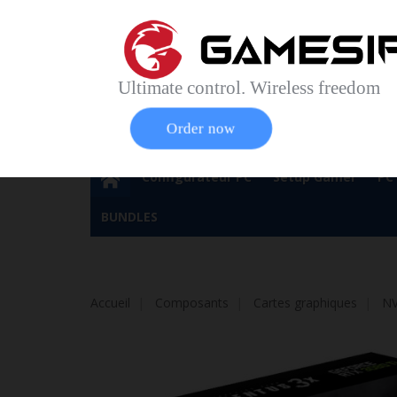
Accueil
Contact
Plan du site
Service Cl
Magasin 
Ultimate control. Wireless freedom
Order now
Configurateur PC
Setup Gamer
PC
BUNDLES
Accueil
Composants
Cartes graphiques
NV