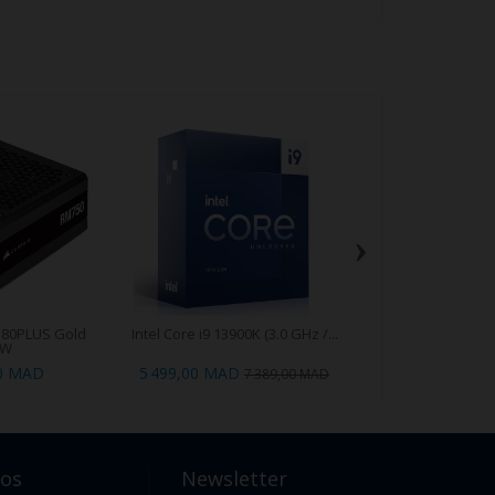
›
 80PLUS Gold
Intel Core i9 13900K (3.0 GHz /...
Ultrapc - Mont
0W
machine
00 MAD
5 499,00 MAD
0,00 M
7 389,00 MAD
pos
Newsletter