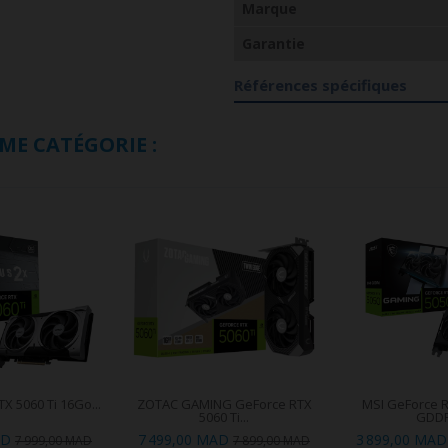
Marque
Garantie
Références spécifiques
ME CATÉGORIE :
X 5060 Ti 16Go...
ZOTAC GAMING GeForce RTX
MSI GeForce 
5060 Ti...
GDDR
AD
7 499,00 MAD
3 899,00 MAD
7 999,00 MAD
7 899,00 MAD