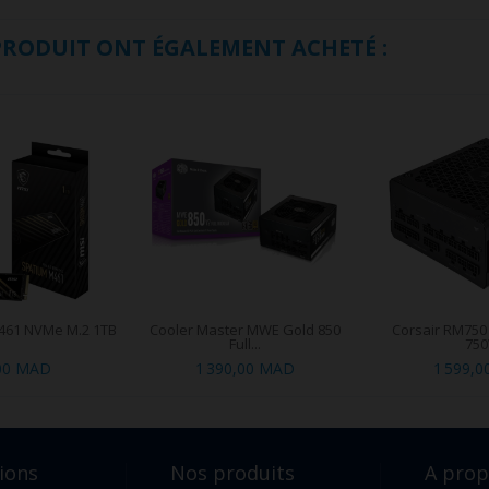
 PRODUIT ONT ÉGALEMENT ACHETÉ :
461 NVMe M.2 1TB
Cooler Master MWE Gold 850
Corsair RM750
Full...
75
00 MAD
1 390,00 MAD
1 599,
ions
Nos produits
A pro