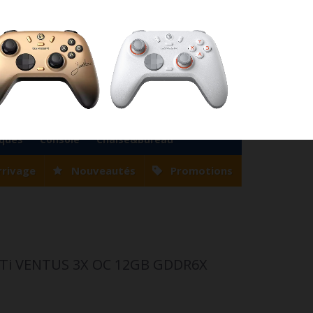
76
Magasin Casablanca
0522 22 47 56
Magasin Tanger
0539 94 35 33
0
Votre compte
Panier
(vide)
Bienvenue
Identifiez-vous
iques
Console
Chaise&Bureau
rrivage
Nouveautés
Promotions
 Ti VENTUS 3X OC 12GB GDDR6X