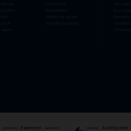
 retours
Promotions
Qui som
isfaction
Nouveautés
Nos maga
alaf
Meilleures ventes
Mentions 
curisé
Liste des marques
Condition
retour
Contacte
Paiement
Satisfaction