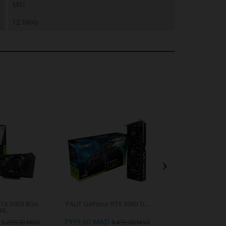
MSI
12 Mois
›
RTX 5050 8Go
PALIT GeForce RTX 5060 Ti...
ASUS ROG Strix 
6...
4070..
7 999,00 MAD
0,00 M
5 299,00 MAD
8 499,00 MAD