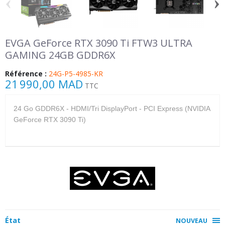
‹
›
EVGA GeForce RTX 3090 Ti FTW3 ULTRA
GAMING 24GB GDDR6X
Référence :
24G-P5-4985-KR
21 990,00 MAD
TTC
24 Go GDDR6X - HDMI/Tri DisplayPort - PCI Express (NVIDIA
GeForce RTX 3090 Ti)
État
NOUVEAU