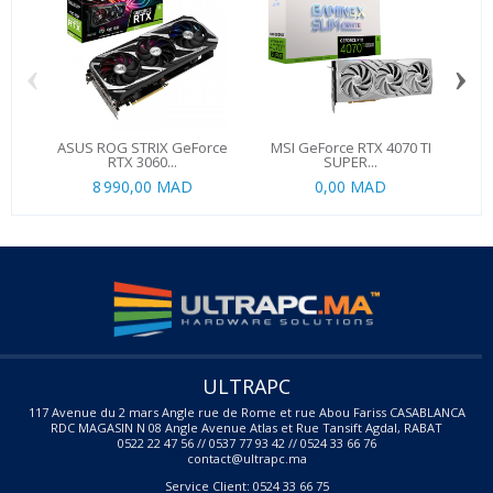
‹
›
ASUS ROG STRIX GeForce
MSI GeForce RTX 4070 TI
PA
RTX 3060...
SUPER...
8 990,00 MAD
0,00 MAD
4 9
ULTRAPC
117 Avenue du 2 mars Angle rue de Rome et rue Abou Fariss CASABLANCA
RDC MAGASIN N 08 Angle Avenue Atlas et Rue Tansift Agdal, RABAT
0522 22 47 56 // 0537 77 93 42 // 0524 33 66 76
contact@ultrapc.ma
Service Client: 0524 33 66 75