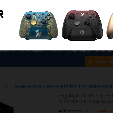
ient
0524 33 66 75
Magasin Marrakech
0524 33 66 
Rabat
0537 77 93 42
Magasin AGADIR
0528 22 97 37
OK
 Gamers
PC Portables
PC Pro
Composants
Périphér
Nouvel a
IDIA
Gigabyte AORUS GeForce RTX 3090 Ti XTREME WATER
Gigabyte AORUS GeFor
WATERFORCE 24GB G
Référence :
GV-N309TAORUSX