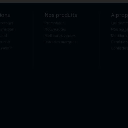
ions
Nos produits
A pro
 retours
Promotions
Qui som
isfaction
Nouveautés
Nos maga
alaf
Meilleures ventes
Mentions 
curisé
Liste des marques
Condition
retour
Contacte