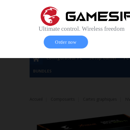
Accueil
Contact
Plan du site
Service Cl
Magasin 
Ultimate control. Wireless freedom
Order now
Configurateur PC
Setup Gamer
PC
BUNDLES
Accueil
Composants
Cartes graphiques
NV