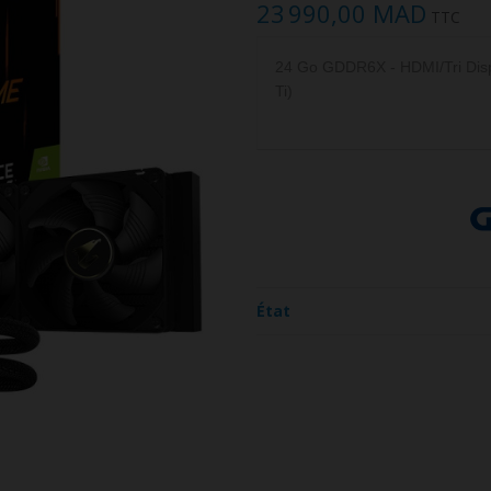
23 990,00 MAD
TTC
24 Go GDDR6X - HDMI/Tri Disp
Ti)
État