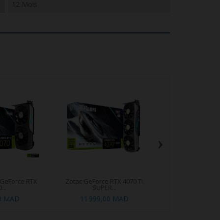
12 Mois
›
 GeForce RTX
Zotac GeForce RTX 4070 Ti
ZOTAC GeForce RTX
...
SUPER...
00 MAD
11 999,00 MAD
21 490,0