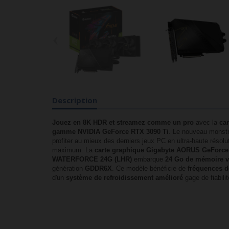
‹
Description
Jouez en 8K HDR et streamez comme un pro
avec la
car
gamme NVIDIA GeForce RTX 3090 Ti
. Le nouveau monst
profiter au mieux des derniers jeux PC en ultra-haute résolu
maximum. La
carte graphique Gigabyte AORUS GeForc
WATERFORCE 24G (LHR)
embarque
24 Go de mémoire v
génération
GDDR6X
. Ce modèle bénéficie de
fréquences d
d'un
système de refroidissement amélioré
gage de fiabili