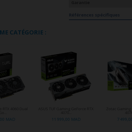
Garantie
Références spécifiques
ME CATÉGORIE :
 RTX 4060 Dual
ASUS TUF Gaming GeForce RTX
Zotac Gaming
Go...
4070...
4070
,00 MAD
11 999,00 MAD
7 499,