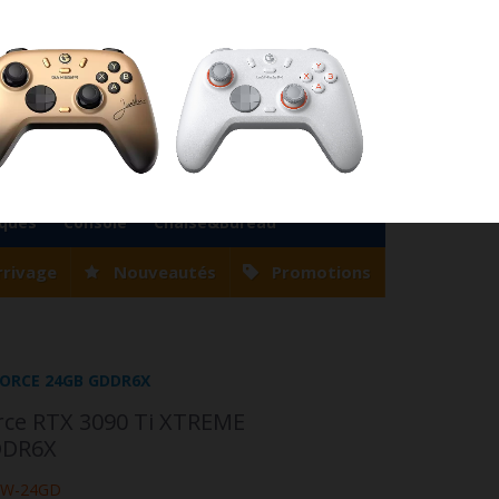
76
Magasin Casablanca
0522 22 47 56
Magasin Tanger
0539 94 35 33
0
Votre compte
Panier
(vide)
Bienvenue
Identifiez-vous
iques
Console
Chaise&Bureau
rrivage
Nouveautés
Promotions
FORCE 24GB GDDR6X
ce RTX 3090 Ti XTREME
DDR6X
-W-24GD