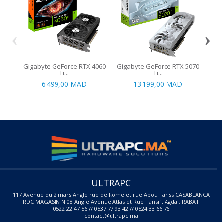
‹
›
Gigabyte GeForce RTX 4060
Gigabyte GeForce RTX 5070
KF
Ti...
Ti...
6 499,00 MAD
13 199,00 MAD
ULTRAPC
117 Avenue du 2 mars Angle rue de Rome et rue Abou Fariss CASABLANCA
RDC MAGASIN N 08 Angle Avenue Atlas et Rue Tansift Agdal, RABAT
0522 22 47 56 // 0537 77 93 42 // 0524 33 66 76
contact@ultrapc.ma