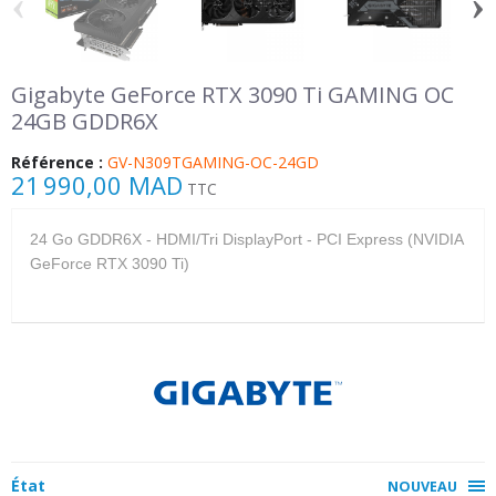
‹
›
Gigabyte GeForce RTX 3090 Ti GAMING OC
24GB GDDR6X
Référence :
GV-N309TGAMING-OC-24GD
21 990,00 MAD
TTC
24 Go GDDR6X - HDMI/Tri DisplayPort - PCI Express (NVIDIA
GeForce RTX 3090 Ti)
État
NOUVEAU